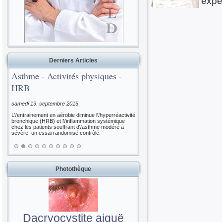
expe
Derniers Articles
Asthme - Activités physiques -
HRB
samedi 19. septembre 2015
L\'entrainement en aérobie diminue l\'hyperréactivité
bronchique (HRB) et l\'inflammation systémique
chez les patients souffrant d\'asthme modéré à
sévère: un essai randomisé contrôlé.
Photothèque
Dacryocystite aiguë