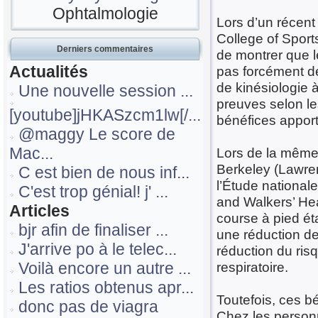
Ophtalmologie
Lors d’un récen
College of Sport
Derniers commentaires
de montrer que l
Actualités
pas forcément d
de kinésiologie à
Une nouvelle session ...
preuves selon le
[youtube]jHKASzcm1lw[/...
bénéfices apport
@maggy Le score de
Mac...
Lors de la même 
Berkeley (Lawren
C est bien de nous inf...
l’Étude national
C'est trop génial! j' ...
and Walkers’ Hea
Articles
course à pied é
bjr afin de finaliser ...
une réduction de
J'arrive po à le telec...
réduction du ris
Voilà encore un autre ...
respiratoire.
Les ratios obtenus apr...
Toutefois, ces b
donc pas de viagra
Chez les person