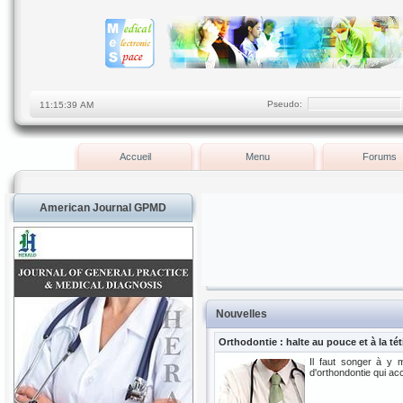
Pseudo:
Accueil
Menu
Forums
American Journal GPMD
Nouvelles
Orthodontie : halte au pouce et à la tét
Il faut songer à y m
d'orthondontie qui acc