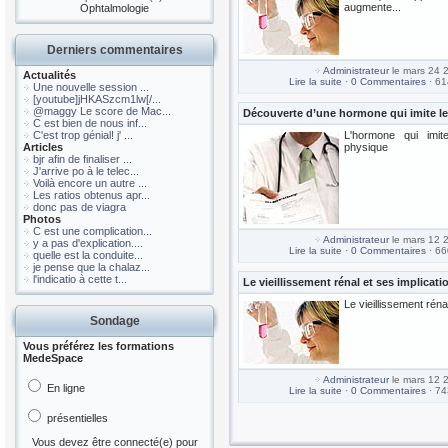
augmente...
Ophtalmologie
Derniers commentaires
Administrateur
le mars 24 
Actualités
Lire la suite
·
0 Commentaires
· 61
Une nouvelle session ...
[youtube]jHKASzcm1lw[/...
@maggy Le score de Mac...
Découverte d’une hormone qui imite les
C est bien de nous inf...
C'est trop génial! j' ...
L'hormone qui imite
Articles
physique
bjr afin de finaliser ...
J'arrive po à le telec...
Voilà encore un autre ...
Les ratios obtenus apr...
donc pas de viagra
Photos
C est une complication...
Administrateur
le mars 12 
y a pas d'explication....
Lire la suite
·
0 Commentaires
· 66
quelle est la conduite...
je pense que la chalaz...
l'indicatio à cette t...
Le vieillissement rénal et ses implicati
Le vieillissement réna
Sondage
Vous préférez les formations
MedeSpace
Administrateur
le mars 12 
En ligne
Lire la suite
·
0 Commentaires
· 74
présentielles
Vous devez être connecté(e) pour