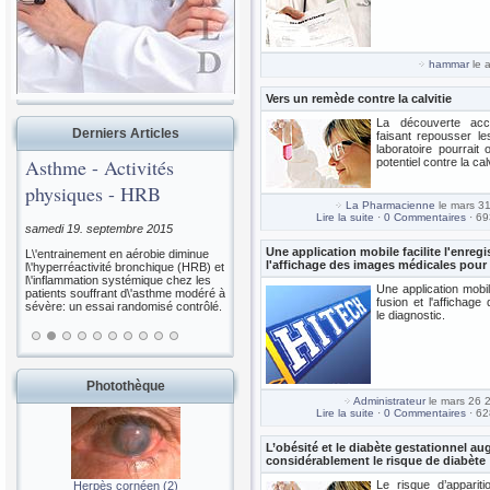
hammar
le a
Vers un remède contre la calvitie
La découverte acci
Derniers Articles
faisant repousser le
laboratoire pourrait
Asthme - Activités
potentiel contre la ca
physiques - HRB
La Pharmacienne
le mars 3
Lire la suite
·
0 Commentaires
· 69
samedi 19. septembre 2015
Une application mobile facilite l'enregi
L\'entrainement en aérobie diminue
l'affichage des images médicales pour 
l\'hyperréactivité bronchique (HRB) et
l\'inflammation systémique chez les
Une application mobile
patients souffrant d\'asthme modéré à
fusion et l'affichag
sévère: un essai randomisé contrôlé.
le diagnostic.
Photothèque
Administrateur
le mars 26 
Lire la suite
·
0 Commentaires
· 62
L’obésité et le diabète gestationnel a
considérablement le risque de diabète
Le risque d’apparit
Herpès cornéen (2)