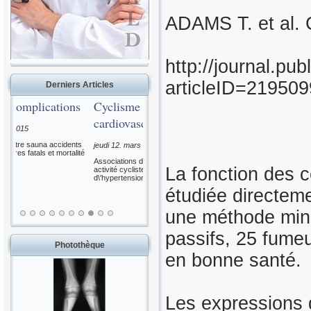
ADAMS T. et al. 
http://journal.pub
articleID=219509
Derniers Articles
ons
Cyclisme - Bénéfices
cardiovascu...
ents
jeudi 12. mars 2015
alité
Associations dose-réponse entre une
La fonction des c
activité cycliste et le risque
d\'hypertension artérielle (HTA)
étudiée directeme
une méthode min
passifs, 25 fumeu
Photothèque
en bonne santé.
Les expressions 