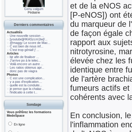
et de la eNOS ac
Genu valgum
Pédiatrie
[P-eNOS]) ont été
du marqueur de l
Derniers commentaires
de façon égale ch
Actualités
Une nouvelle session ...
[youtube]jHKASzcm1lw[/...
rapport aux sujet
@maggy Le score de Mac...
C est bien de nous inf...
nitrotyrosine, ma
C'est trop génial! j' ...
Articles
bjr afin de finaliser ...
élevée chez les f
J'arrive po à le telec...
Voilà encore un autre ...
identique entre f
Les ratios obtenus apr...
donc pas de viagra
Photos
de l'artère brach
C est une complication...
y a pas d'explication....
quelle est la conduite...
fumeurs actifs et
je pense que la chalaz...
l'indicatio à cette t...
cohérents avec la
Sondage
Vous préférez les formations
En conclusion, l
MedeSpace
l'inflammation end
En ligne