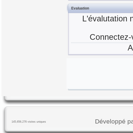
Evaluation
L'évalutation 
Connectez-v
A
Développé p
145,656,276 visites uniques