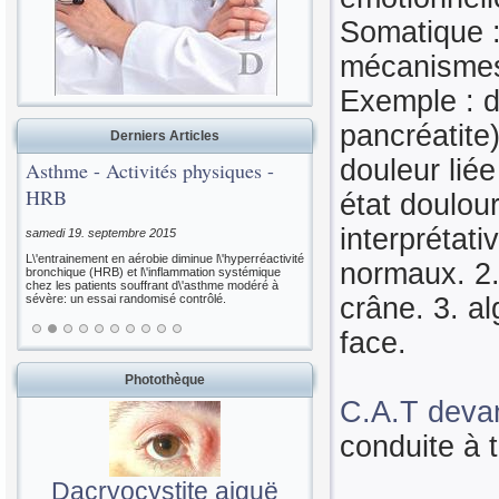
Somatique :
mécanismes 
Exemple : d
pancréatite)
Derniers Articles
douleur lié
Asthme - Activités physiques -
HRB
état doulou
interprétat
samedi 19. septembre 2015
L\'entrainement en aérobie diminue l\'hyperréactivité
normaux. 2.
bronchique (HRB) et l\'inflammation systémique
chez les patients souffrant d\'asthme modéré à
sévère: un essai randomisé contrôlé.
crâne. 3. al
face.
Photothèque
C.A.T devan
conduite à 
Dacryocystite aiguë