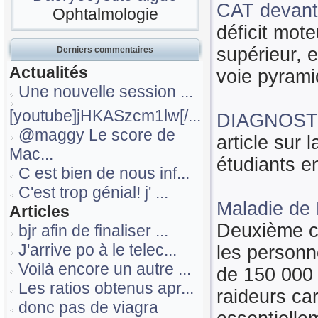
CAT devant
Ophtalmologie
déficit mot
supérieur, e
Derniers commentaires
Actualités
voie pyramid
Une nouvelle session ...
[youtube]jHKASzcm1lw[/...
DIAGNOST
@maggy Le score de
article sur
Mac...
étudiants 
C est bien de nous inf...
C'est trop génial! j' ...
Maladie de 
Articles
Deuxième ca
bjr afin de finaliser ...
J'arrive po à le telec...
les personn
Voilà encore un autre ...
de 150 000 
Les ratios obtenus apr...
raideurs ca
donc pas de viagra