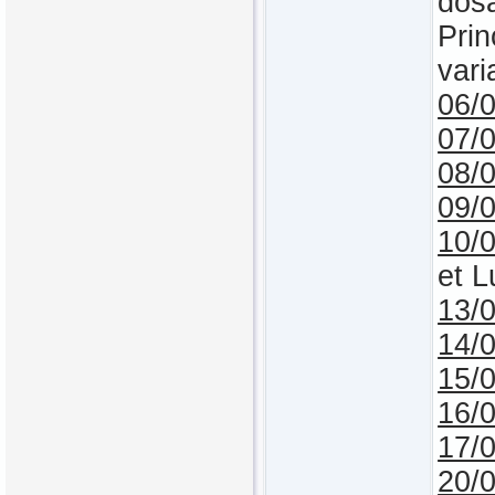
dosa
Prin
vari
06/
07/
08/
09/
10/
et L
13/
14/
15/
16/
17/
20/