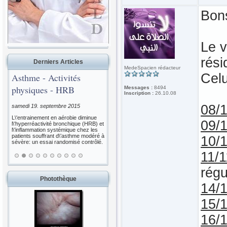
Bons
Le v
rési
Derniers Articles
MedeSpacien rédacteur
Celu
- Activités
Aliments épicés et
es - HRB
Mortalité
Messages :
8494
Inscription :
26.10.08
08/
septembre 2015
samedi 15. août 2015
ent en aérobie diminue
Consommation d\'aliments épicés et
09/
tivité bronchique (HRB) et
mortalité toutes causes et
ion systémique chez les
spécifiques: une étude de cohorte
ffrant d\'asthme modéré à
basée sur la population.
10/
essai randomisé contrôlé.
11/
régu
Photothèque
14/
15/
16/