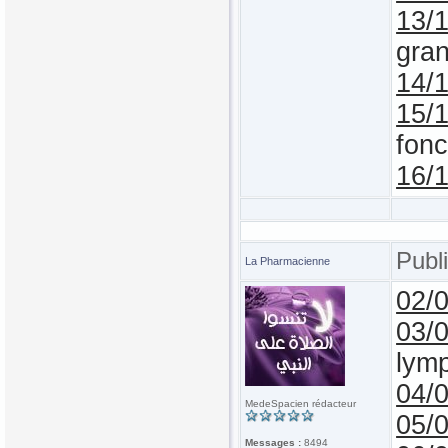
13/
gran
14/
15/
fonc
16/
Publ
La Pharmacienne
02/
03/
lymp
04/
MedeSpacien rédacteur
05/
Messages :
8494