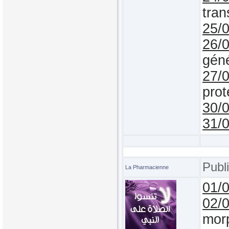
tran
25/
26/
gén
27/
prot
30/
31/
Publ
La Pharmacienne
01/
02/
morp