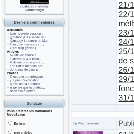
21/
cicatrices chéloides
Dermatologie
22/
méth
Derniers commentaires
Actualités
23/
Une nouvelle session ...
[youtube]jHKASzcm1lw[/...
24/
@maggy Le score de Mac...
C est bien de nous inf...
C'est trop génial! j' ...
25/
Articles
bjr afin de finaliser ...
de s
J'arrive po à le telec...
Voilà encore un autre ...
Les ratios obtenus apr...
26/
donc pas de viagra
Photos
C est une complication...
29/
y a pas d'explication....
quelle est la conduite...
fonc
je pense que la chalaz...
l'indicatio à cette t...
31/
Sondage
Vous préférez les formations
MedeSpace
Publ
La Pharmacienne
En ligne
présentielles