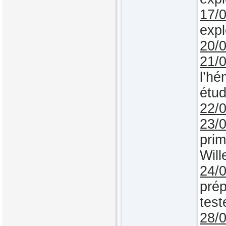
17/
expl
20/
21/
l’hé
étud
22/
23/
prim
Will
24/
prép
test
28/