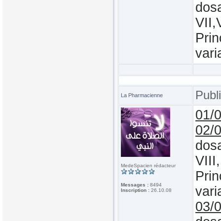
dosa
VII,
Prin
vari
Publ
La Pharmacienne
01/
02/
dosa
VIII
MedeSpacien rédacteur
Prin
Messages :
8494
vari
Inscription :
26.10.08
03/