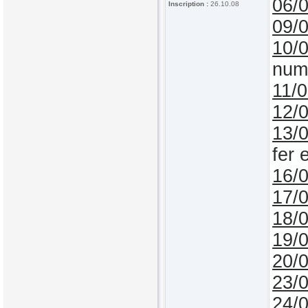
06/
Inscription :
26.10.08
09/
10/
numé
11/
12/
13/
fer 
16/
17/
18/
19/
20/
23/
24/