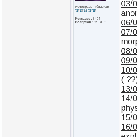
03/
MedeSpacien rédacteur
anom
Messages :
8494
06/
Inscription :
26.10.08
07/
mor
08/
09/
10/
( ??
13/
14/
phys
15/
16/
expl