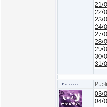
21/
22/
23/
24/
27/
28/
29/
30/
31/
Publ
La Pharmacienne
03/
04/