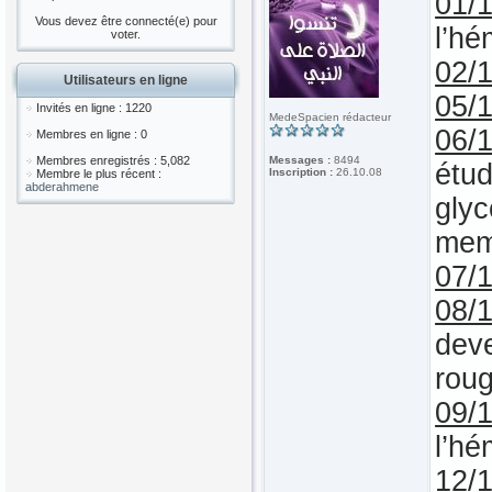
01/
Vous devez être connecté(e) pour
l’hé
voter.
02/
Utilisateurs en ligne
05/
Invités en ligne : 1220
MedeSpacien rédacteur
06/
Membres en ligne : 0
Membres enregistrés : 5,082
Messages :
8494
étud
Inscription :
26.10.08
Membre le plus récent :
abderahmene
glyc
memb
07/
08/
deve
rou
09/
l’hé
12/