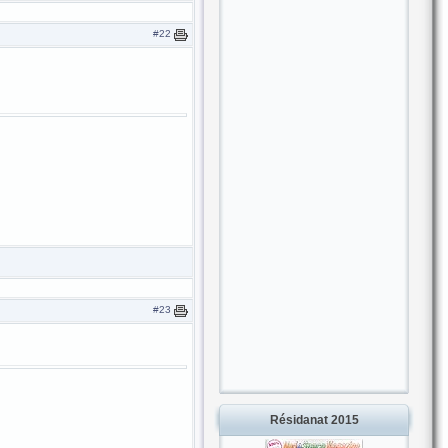
#22
#23
Résidanat 2015