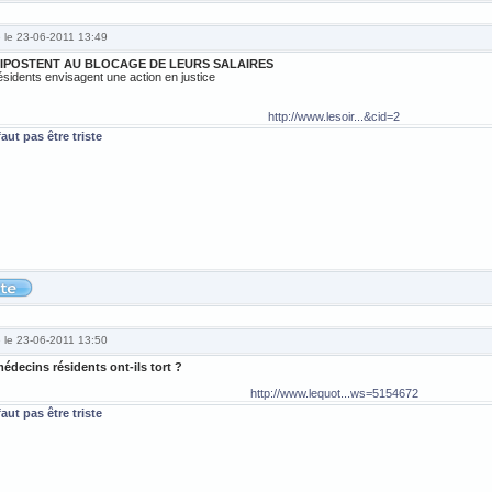
é le 23-06-2011 13:49
RIPOSTENT AU BLOCAGE DE LEURS SALAIRES
ésidents envisagent une action en justice
http://www.lesoir...&cid=2
 faut pas être triste
é le 23-06-2011 13:50
édecins résidents ont-ils tort ?
http://www.lequot...ws=5154672
 faut pas être triste