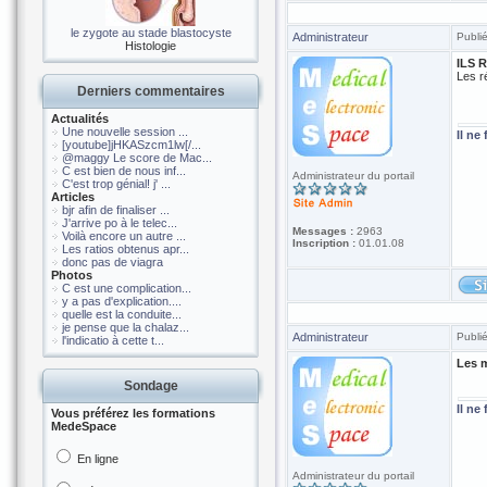
le zygote au stade blastocyste
Administrateur
Publi
Histologie
ILS 
Les r
Derniers commentaires
Actualités
Une nouvelle session ...
Il ne
[youtube]jHKASzcm1lw[/...
@maggy Le score de Mac...
C est bien de nous inf...
Administrateur du portail
C'est trop génial! j' ...
Articles
bjr afin de finaliser ...
J'arrive po à le telec...
Messages :
2963
Voilà encore un autre ...
Inscription :
01.01.08
Les ratios obtenus apr...
donc pas de viagra
Photos
C est une complication...
y a pas d'explication....
quelle est la conduite...
je pense que la chalaz...
Administrateur
Publi
l'indicatio à cette t...
Les m
Sondage
Il ne
Vous préférez les formations
MedeSpace
En ligne
Administrateur du portail