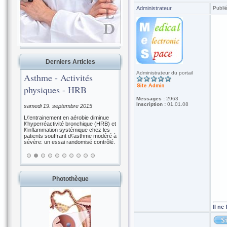
Administrateur
Publi
Derniers Articles
Administrateur du portail
Asthme - Activités
physiques - HRB
Messages :
2963
Inscription :
01.01.08
samedi 19. septembre 2015
L\'entrainement en aérobie diminue
l\'hyperréactivité bronchique (HRB) et
l\'inflammation systémique chez les
patients souffrant d\'asthme modéré à
sévère: un essai randomisé contrôlé.
Photothèque
Il ne