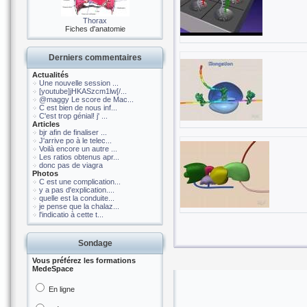
Thorax
Fiches d'anatomie
Derniers commentaires
Actualités
Une nouvelle session ...
[youtube]jHKASzcm1lw[/...
@maggy Le score de Mac...
C est bien de nous inf...
C'est trop génial! j' ...
Articles
bjr afin de finaliser ...
J'arrive po à le telec...
Voilà encore un autre ...
Les ratios obtenus apr...
donc pas de viagra
Photos
C est une complication...
y a pas d'explication....
quelle est la conduite...
je pense que la chalaz...
l'indicatio à cette t...
Sondage
Vous préférez les formations
MedeSpace
En ligne