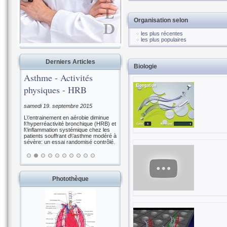
Organisation selon
les plus récentes
les plus populaires
Derniers Articles
Biologie
Asthme - Activités
physiques - HRB
samedi 19. septembre 2015
L\'entrainement en aérobie diminue
l\'hyperréactivité bronchique (HRB) et
l\'inflammation systémique chez les
patients souffrant d\'asthme modéré à
sévère: un essai randomisé contrôlé.
Photothèque