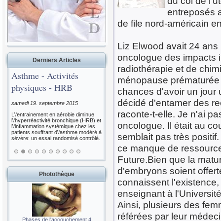
du col de l'u
entreposés a
de file nord-américain e
Liz Elwood avait 24 ans 
oncologue des impacts ir
Derniers Articles
radiothérapie et de chimi
Asthme - Activités
ménopause prématurée -, 
physiques - HRB
chances d'avoir un jour 
décidé d'entamer des rec
samedi 19. septembre 2015
raconte-t-elle. Je n'ai 
L\'entrainement en aérobie diminue
l\'hyperréactivité bronchique (HRB) et
oncologue. Il était au co
l\'inflammation systémique chez les
patients souffrant d\'asthme modéré à
semblait pas très positif
sévère: un essai randomisé contrôlé.
ce manque de ressources,
Future.Bien que la matura
d'embryons soient offer
Photothèque
connaissent l'existence,
enseignant à l'Universit
Ainsi, plusieurs des fem
référées par leur médeci
Phases de l'accouchement 4