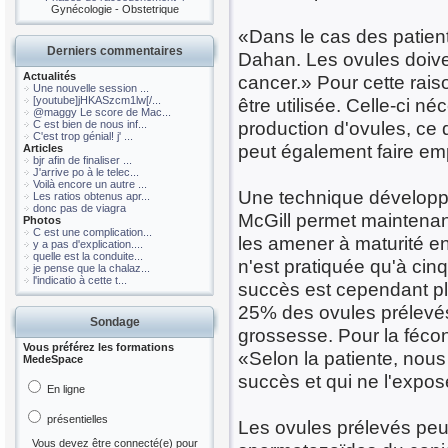
Gynécologie - Obstetrique
«Dans le cas des patiente
Derniers commentaires
Dahan. Les ovules doiven
Actualités
cancer.» Pour cette raiso
Une nouvelle session ...
[youtube]jHKASzcm1lw[/...
être utilisée. Celle-ci n
@maggy Le score de Mac...
production d'ovules, ce 
C est bien de nous inf...
C'est trop génial! j' ...
peut également faire emp
Articles
bjr afin de finaliser ...
J'arrive po à le telec...
Voilà encore un autre ...
Une technique développé
Les ratios obtenus apr...
donc pas de viagra
McGill permet maintenan
Photos
C est une complication...
les amener à maturité en
y a pas d'explication....
quelle est la conduite...
n'est pratiquée qu'à cin
je pense que la chalaz...
l'indicatio à cette t...
succès est cependant plu
25% des ovules prélevés
Sondage
grossesse. Pour la fécon
Vous préférez les formations
«Selon la patiente, nous 
MedeSpace
succès et qui ne l'expos
En ligne
présentielles
Les ovules prélevés peu
Vous devez être connecté(e) pour