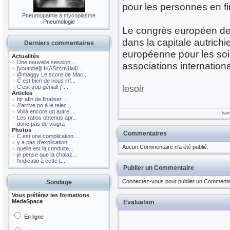
pour les personnes en fin
Pneumopathie à mycoplasme
Pneumologie
Le congrès européen des 
dans la capitale autrich
Derniers commentaires
européenne pour les soin
Actualités
Une nouvelle session ...
associations internationa
[youtube]jHKASzcm1lw[/...
@maggy Le score de Mac...
C est bien de nous inf...
C'est trop génial! j' ...
lesoir
Articles
bjr afin de finaliser ...
J'arrive po à le telec...
Voilà encore un autre ...
ha
Les ratios obtenus apr...
donc pas de viagra
Photos
Commentaires
C est une complication...
y a pas d'explication....
Aucun Commentaire n'a été publié.
quelle est la conduite...
je pense que la chalaz...
l'indicatio à cette t...
Publier un Commentaire
Connectez-vous pour publier un Commenta
Sondage
Vous préférez les formations
MedeSpace
Evaluation
En ligne