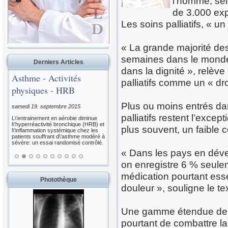
l’homme, sel
de 3.000 exp
Les soins palliatifs, « u
« La grande majorité des
semaines dans le monde 
Derniers Articles
dans la dignité », relèv
Asthme - Activités
palliatifs comme un « dr
physiques - HRB
Plus ou moins entrés da
samedi 19. septembre 2015
palliatifs restent l’exce
L\'entrainement en aérobie diminue
l\'hyperréactivité bronchique (HRB) et
plus souvent, un faible c
l\'inflammation systémique chez les
patients souffrant d\'asthme modéré à
sévère: un essai randomisé contrôlé.
« Dans les pays en déve
on enregistre 6 % seul
médication pourtant essen
Photothèque
douleur », souligne le te
Une gamme étendue de p
pourtant de combattre l