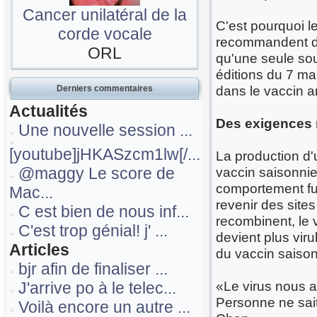
Cancer unilatéral de la
C'est pourquoi le
corde vocale
recommandent de
ORL
qu'une seule sou
éditions du 7 ma
dans le vaccin a
Derniers commentaires
Actualités
Des exigences 
Une nouvelle session ...
[youtube]jHKASzcm1lw[/...
La production d'
@maggy Le score de
vaccin saisonnier
comportement futu
Mac...
revenir des site
C est bien de nous inf...
recombinent, le v
C'est trop génial! j' ...
devient plus viru
Articles
du vaccin saison
bjr afin de finaliser ...
«Le virus nous a
J'arrive po à le telec...
Personne ne sait
Voilà encore un autre ...