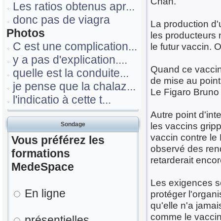
Chan.
Les ratios obtenus apr...
donc pas de viagra
La production d'
Photos
les producteurs 
C est une complication...
le futur vaccin. 
y a pas d'explication....
Quand ce vaccin 
quelle est la conduite...
de mise au point
je pense que la chalaz...
Le Figaro Bruno 
l'indicatio à cette t...
Autre point d'in
les vaccins grip
Sondage
vaccin contre le 
Vous préférez les
observé des rend
formations
retarderait encor
MedeSpace
Les exigences so
En ligne
protéger l'organ
qu'elle n'a jamai
comme le vaccin 
présentielles