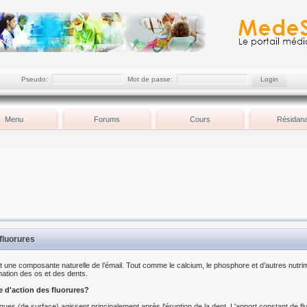
Pseudo:
Mot de passe:
Menu
Forums
Cours
Résidana
fluorures
t une composante naturelle de l’émail. Tout comme le calcium, le phosphore et d’autres nutrim
rmation des os et des dents.
e d'action des fluorures?
iques (de surface) agissent principalement après l'éruption de la dent. L'apport constant de fl