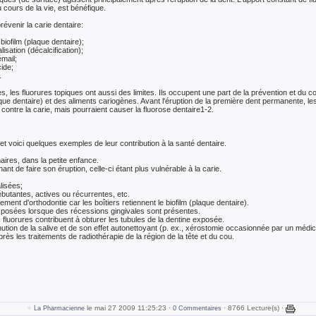
u cours de la vie, est bénéfique.
révenir la carie dentaire:
 biofilm (plaque dentaire);
isation (décalcification);
émail;
cide;
.
s, les fluorures topiques ont aussi des limites. Ils occupent une part de la prévention et du con
laque dentaire) et des aliments cariogènes. Avant l'éruption de la première dent permanente, l
n contre la carie, mais pourraient causer la fluorose dentaire1-2.
et voici quelques exemples de leur contribution à la santé dentaire.
aires, dans la petite enfance.
ant de faire son éruption, celle-ci étant plus vulnérable à la carie.
lisées;
ébutantes, actives ou récurrentes, etc.
tement d'orthodontie car les boîtiers retiennent le biofilm (plaque dentaire).
exposées lorsque des récessions gingivales sont présentes.
es fluorures contribuent à obturer les tubules de la dentine exposée.
minution de la salive et de son effet autonettoyant (p. ex., xérostomie occasionnée par un médi
près les traitements de radiothérapie de la région de la tête et du cou.
le mai 27 2009 11:25:23 ·
· 8766 Lecture(s) ·
La Pharmacienne
0 Commentaires