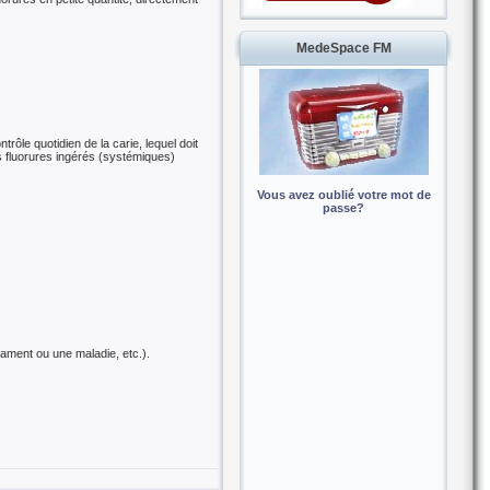
MedeSpace FM
trôle quotidien de la carie, lequel doit
es fluorures ingérés (systémiques)
Vous avez oublié votre mot de
passe?
cament ou une maladie, etc.).