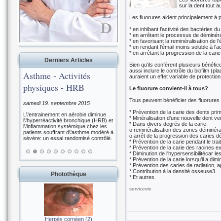
sur la dent tout a
Les fluorures aident principalement à p
* en inhibant l'activité des bactéries du
* en arrêtant le processus de déminéral
* en favorisant la reminéralisation de l'
* en rendant l'émail moins soluble à l'a
* en arrêtant la progression de la carie
Derniers Articles
Bien qu'ils confèrent plusieurs bénéfice
aussi inclure le contrôle du biofilm (p
Asthme - Activités
auraient un effet variable de protectio
physiques - HRB
Le fluorure convient-il à tous?
Tous peuvent bénéficier des fluorures 
samedi 19. septembre 2015
* Prévention de la carie des dents prim
L\'entrainement en aérobie diminue
* Minéralisation d'une nouvelle dent ven
l\'hyperréactivité bronchique (HRB) et
* Dans divers degrés de la carie:
l\'inflammation systémique chez les
o reminéralisation des zones déminéra
patients souffrant d\'asthme modéré à
o arrêt de la progression des caries d
sévère: un essai randomisé contrôlé.
* Prévention de la carie pendant le trai
* Prévention de la carie des racines 
* Diminution de l'hypersensibilitécar l
* Prévention de la carie lorsqu'il a di
* Prévention des caries de radiation, a
* Contribution à la densité osseuse3.
Photothèque
* Et autres.
servicevie
Herpès cornéen (2)