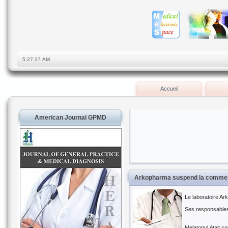
Accueil
American Journal GPMD
Arkopharma suspend la commerc
Le laboratoire A
Ses responsables 
Melatonyl était c