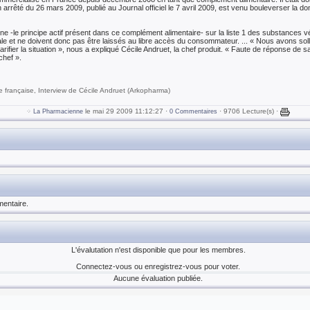
 arrêté du 26 mars 2009, publié au Journal officiel le 7 avril 2009, est venu bouleverser la do
nine -le principe actif présent dans ce complément alimentaire- sur la liste 1 des substances 
ale et ne doivent donc pas être laissés au libre accès du consommateur. ... « Nous avons soll
arifier la situation », nous a expliqué Cécile Andruet, la chef produit. « Faute de réponse de
chef ».
ue française, Interview de Cécile Andruet (Arkopharma)
le mai 29 2009 11:12:27 ·
· 9706 Lecture(s) ·
La Pharmacienne
0 Commentaires
entaire.
L'évalutation n'est disponible que pour les membres.
Connectez-vous ou enregistrez-vous pour voter.
Aucune évaluation publiée.