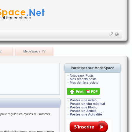
t
MedeSpace TV
Participer sur MedeSpace
Nouveaux Posts
Mes récents posts
Mes derniers sujets
___________________
Postez une vidéo
Postez un site médical
Postez une Photo
Postez un Article
pour réguler les cycles du sommeil.
Postez une Actualité
c délivré librement, sans prescription