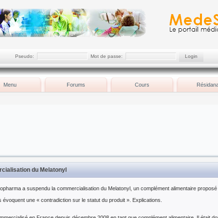
Pseudo:
Mot de passe:
Menu
Forums
Cours
Résidana
ialisation du Melatonyl
rkopharma a suspendu la commercialisation du Melatonyl, un complément alimentaire proposé 
évoquent une « contradiction sur le statut du produit ». Explications.
ommercialisé en France depuis décembre 2008 en tant que complément alimentaire. Il était don