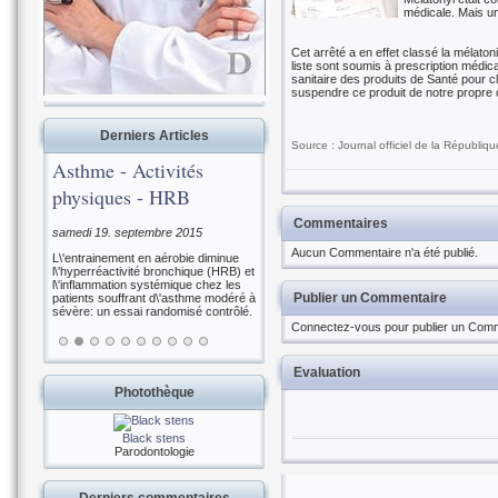
médicale. Mais un
Cet arrêté a en effet classé la mélato
liste sont soumis à prescription médic
sanitaire des produits de Santé pour cl
suspendre ce produit de notre propre 
Derniers Articles
Source : Journal officiel de la Républiq
Asthme - Activités
physiques - HRB
Commentaires
samedi 19. septembre 2015
Aucun Commentaire n'a été publié.
L\'entrainement en aérobie diminue
l\'hyperréactivité bronchique (HRB) et
l\'inflammation systémique chez les
Publier un Commentaire
patients souffrant d\'asthme modéré à
sévère: un essai randomisé contrôlé.
Connectez-vous pour publier un Comm
Evaluation
Photothèque
Black stens
Parodontologie