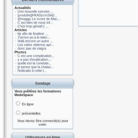
Derniers commentaires
Actualités
Une nouvelle session ...
[youtube]jHKASzcm1lw[/...
@maggy Le score de Mac...
C est bien de nous inf...
C'est trop génial! j' ...
Articles
bjr afin de finaliser ...
J'arrive po à le telec...
Voilà encore un autre ...
Les ratios obtenus apr...
donc pas de viagra
Photos
C est une complication...
y a pas d'explication....
quelle est la conduite...
je pense que la chalaz...
l'indicatio à cette t...
Sondage
Vous préférez les formations
MedeSpace
En ligne
présentielles
Vous devez être connecté(e) pour
voter.
Utilisateurs en ligne