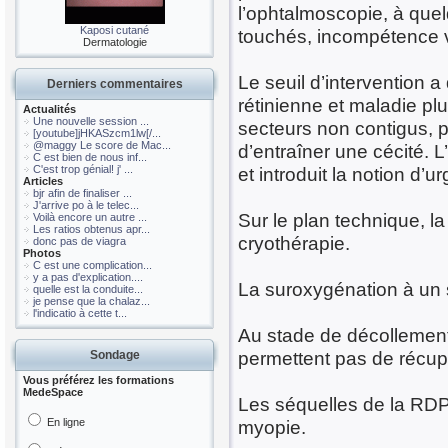
l’ophtalmoscopie, à que
Kaposi cutané
touchés, incompétence v
Dermatologie
Le seuil d’intervention a
Derniers commentaires
rétinienne et maladie plu
Actualités
Une nouvelle session ...
secteurs non contigus, 
[youtube]jHKASzcm1lw[/...
@maggy Le score de Mac...
d’entraîner une cécité. L
C est bien de nous inf...
C'est trop génial! j' ...
et introduit la notion d’
Articles
bjr afin de finaliser ...
J'arrive po à le telec...
Sur le plan technique, la
Voilà encore un autre ...
Les ratios obtenus apr...
cryothérapie.
donc pas de viagra
Photos
C est une complication...
y a pas d'explication....
La suroxygénation à un 
quelle est la conduite...
je pense que la chalaz...
l'indicatio à cette t...
Au stade de décollement 
permettent pas de récupé
Sondage
Vous préférez les formations
MedeSpace
Les séquelles de la RDP
En ligne
myopie.