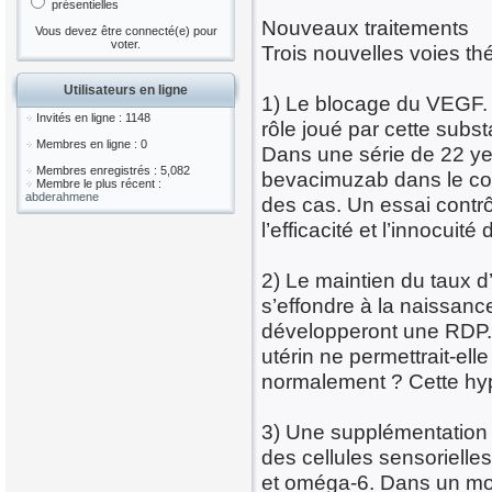
présentielles
Nouveaux traitements
Vous devez être connecté(e) pour
voter.
Trois nouvelles voies t
Utilisateurs en ligne
1) Le blocage du VEGF. 
Invités en ligne : 1148
rôle joué par cette subs
Membres en ligne : 0
Dans une série de 22 ye
Membres enregistrés : 5,082
bevacimuzab dans le cor
Membre le plus récent :
abderahmene
des cas. Un essai contrô
l’efficacité et l’innocuité
2) Le maintien du taux d
s’effondre à la naissan
développeront une RDP. L
utérin ne permettrait-ell
normalement ? Cette hyp
3) Une supplémentation
des cellules sensorielle
et oméga-6. Dans un mod