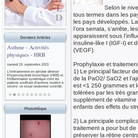
Selon le niv
tous termes dans les p
les pays développés. La 
l’ora serrata, s’arrête, 
apparaissent sous l’infl
Derniers Articles
insuline-like I (IGF-I) e
Asthme - Activités
(VEGF).
physiques - HRB
Prophylaxie et traitemen
samedi 19. septembre 2015
1) Le principal facteur d
L\'entrainement en aérobie diminue
l\'hyperréactivité bronchique (HRB) et
de la PaO2/ SaO2 et l’aj
l\'inflammation systémique chez les
patients souffrant d\'asthme modéré à
est <1 250 grammes et 
sévère: un essai randomisé contrôlé.
tolérées par les très gr
supplément de vitamine E
enfants des effets du str
Photothèque
2) La principale complica
traitement a pour but de 
préserver la rétine centr