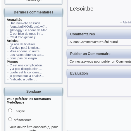
Cardiologie
LeSoir.be
Derniers commentaires
Actualités
Admini
Une nouvelle session ...
[youtube]jHKASzcm1lw[/...
@maggy Le score de Mac...
C est bien de nous inf...
Commentaires
C'est trop génial! j' ...
Articles
Aucun Commentaire n'a été publié.
bjr afin de finaliser ...
J'arrive po à le telec...
Voilà encore un autre ...
Publier un Commentaire
Les ratios obtenus apr...
donc pas de viagra
Connectez-vous pour publier un Commenta
Photos
C est une complication...
y a pas d'explication....
quelle est la conduite...
Evaluation
je pense que la chalaz...
l'indicatio à cette t...
Sondage
Vous préférez les formations
MedeSpace
En ligne
présentielles
Vous devez être connecté(e) pour
voter.