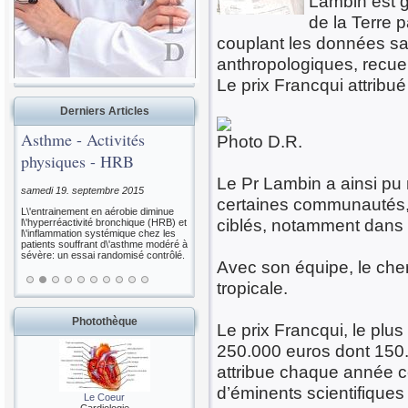
Lambin est g
de la Terre 
couplant les données sat
anthropologiques, recueil
Le prix Francqui attribu
Derniers Articles
Asthme - Activités
Photo D.R.
physiques - HRB
Le Pr Lambin a ainsi pu 
samedi 19. septembre 2015
certaines communautés, 
L\'entrainement en aérobie diminue
ciblés, notamment dans 
l\'hyperréactivité bronchique (HRB) et
l\'inflammation systémique chez les
patients souffrant d\'asthme modéré à
sévère: un essai randomisé contrôlé.
Avec son équipe, le cher
tropicale.
Photothèque
Le prix Francqui, le plus
250.000 euros dont 150.0
attribue chaque année ce
d’éminents scientifiques
Le Coeur