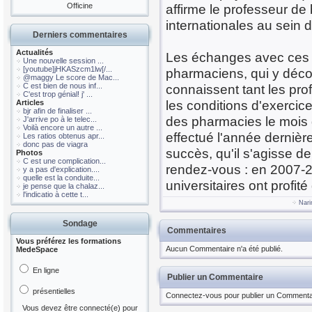
Officine
affirme le professeur de
internationales au sein 
Derniers commentaires
Actualités
Les échanges avec ces ét
Une nouvelle session ...
[youtube]jHKASzcm1lw[/...
pharmaciens, qui y décou
@maggy Le score de Mac...
C est bien de nous inf...
connaissent tant les pro
C'est trop génial! j' ...
les conditions d'exercice
Articles
bjr afin de finaliser ...
des pharmacies le mois d
J'arrive po à le telec...
Voilà encore un autre ...
effectué l'année derniè
Les ratios obtenus apr...
donc pas de viagra
succès, qu'il s'agisse 
Photos
C est une complication...
rendez-vous : en 2007-2
y a pas d'explication....
quelle est la conduite...
universitaires ont profit
je pense que la chalaz...
l'indicatio à cette t...
Nar
Sondage
Commentaires
Vous préférez les formations
Aucun Commentaire n'a été publié.
MedeSpace
En ligne
Publier un Commentaire
présentielles
Connectez-vous pour publier un Commenta
Vous devez être connecté(e) pour