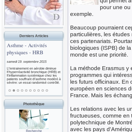
qui permet a
pour une ou 
exemple.
Beaucoup pourraient cep
particulières, les étud
Derniers Articles
ces partenariats. Pourta
Asthme - Activités
biologiques (ISPB) de la
physiques - HRB
monde est une priorité.
samedi 19. septembre 2015
La méthode Erasmus y es
L\'entrainement en aérobie diminue
l\'hyperréactivité bronchique (HRB) et
programmes qui intéresse
l\'inflammation systémique chez les
patients souffrant d\'asthme modéré à
les futurs officinaux. En
sévère: un essai randomisé contrôlé.
européen en sciences du
France. Mais les échang
Photothèque
Les relations avec les u
fructueuses, comme en t
polytechnique de Montréal
avec les pays d'Amériqu
Recherche