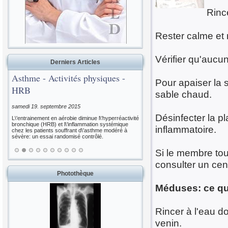
Rinc
Rester calme et 
Vérifier qu'aucun
Derniers Articles
Asthme - Activités physiques -
Pour apaiser la s
HRB
sable chaud.
samedi 19. septembre 2015
Désinfecter la p
L\'entrainement en aérobie diminue l\'hyperréactivité
bronchique (HRB) et l\'inflammation systémique
inflammatoire.
chez les patients souffrant d\'asthme modéré à
sévère: un essai randomisé contrôlé.
Si le membre tou
consulter un cen
Photothèque
Méduses: ce qu'
Rincer à l'eau do
venin.