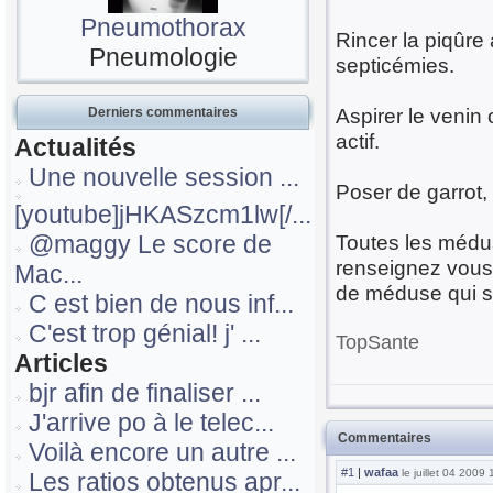
Pneumothorax
Rincer la piqûre 
Pneumologie
septicémies.
Aspirer le venin
Derniers commentaires
actif.
Actualités
Une nouvelle session ...
Poser de garrot, 
[youtube]jHKASzcm1lw[/...
@maggy Le score de
Toutes les médu
renseignez vous
Mac...
de méduse qui se
C est bien de nous inf...
C'est trop génial! j' ...
TopSante
Articles
bjr afin de finaliser ...
J'arrive po à le telec...
Commentaires
Voilà encore un autre ...
#1
|
wafaa
le juillet 04 2009
Les ratios obtenus apr...