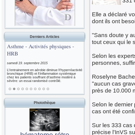
331 
Elle a déclaré vo
dont ils ont beso
"Sans doute y au
Derniers Articles
tout ceux qui le 
Asthme - Activités physiques -
HRB
Selon les expert
personnes, suffi
samedi 19. septembre 2015
L\'entrainement en aérobie diminue l\'hyperréactivité
bronchique (HRB) et l\'inflammation systémique
Roselyne Bachelo
chez les patients souffrant d\'asthme modéré à
sévère: un essai randomisé contrôlé.
"aucun cas grave
près de 10.000 m
Photothèque
Selon le dernier 
cas ont été conf
Sur les 333 cas 
précise l'InVS su