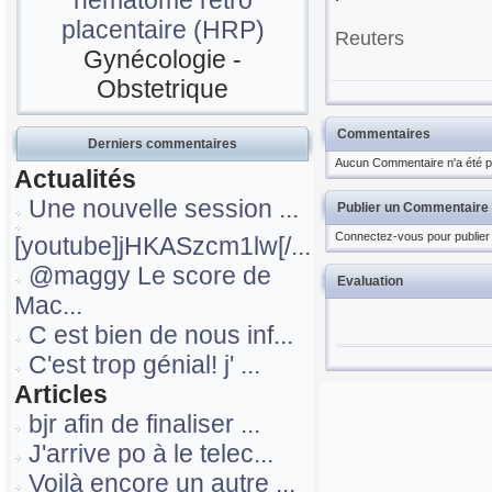
hématome rétro
placentaire (HRP)
Reuters
Gynécologie -
Obstetrique
Commentaires
Derniers commentaires
Aucun Commentaire n'a été pu
Actualités
Une nouvelle session ...
Publier un Commentaire
Connectez-vous pour publier
[youtube]jHKASzcm1lw[/...
@maggy Le score de
Evaluation
Mac...
C est bien de nous inf...
C'est trop génial! j' ...
Articles
bjr afin de finaliser ...
J'arrive po à le telec...
Voilà encore un autre ...