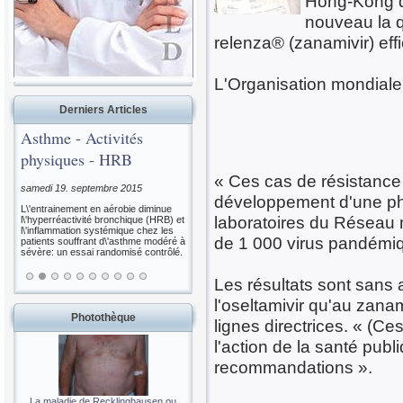
Hong-Kong de
nouveau la qu
relenza® (zanamivir) effi
L'Organisation mondiale
Derniers Articles
Asthme - Activités
physiques - HRB
« Ces cas de résistance 
samedi 19. septembre 2015
développement d'une pha
L\'entrainement en aérobie diminue
laboratoires du Réseau m
l\'hyperréactivité bronchique (HRB) et
l\'inflammation systémique chez les
de 1 000 virus pandémiq
patients souffrant d\'asthme modéré à
sévère: un essai randomisé contrôlé.
Les résultats sont sans 
l'oseltamivir qu'au zana
Photothèque
lignes directrices. « (C
l'action de la santé publ
recommandations ».
La maladie de Recklinghausen ou