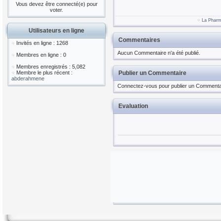
Vous devez être connecté(e) pour
voter.
La Pharm
Utilisateurs en ligne
Commentaires
Invités en ligne : 1268
Aucun Commentaire n'a été publié.
Membres en ligne : 0
Membres enregistrés : 5,082
Membre le plus récent :
Publier un Commentaire
abderahmene
Connectez-vous pour publier un Commenta
Evaluation