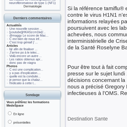
neurofibromatose de type 1 (NF1)
Dermatologie
Si la référence tamiflu®
contre le virus H1N1 n'e
Derniers commentaires
informations relayées pa
Actualités
poursuivent avec les lab
Une nouvelle session ...
[youtube]jHKASzcm1lw[/...
achevées, nous communiqu
@maggy Le score de Mac...
C est bien de nous inf...
interministérielle de Cr
C'est trop génial! j' ...
Articles
de la Santé Roselyne Ba
bjr afin de finaliser ...
J'arrive po à le telec...
Voilà encore un autre ...
Les ratios obtenus apr...
donc pas de viagra
Pour être tout à fait co
Photos
C est une complication...
presse sur le sujet lund
y a pas d'explication....
quelle est la conduite...
décisions concernant la 
je pense que la chalaz...
l'indicatio à cette t...
nous a précisé Gregory 
infectieuses à l'OMS. R
Sondage
Vous préférez les formations
MedeSpace
En ligne
Destination Sante
présentielles