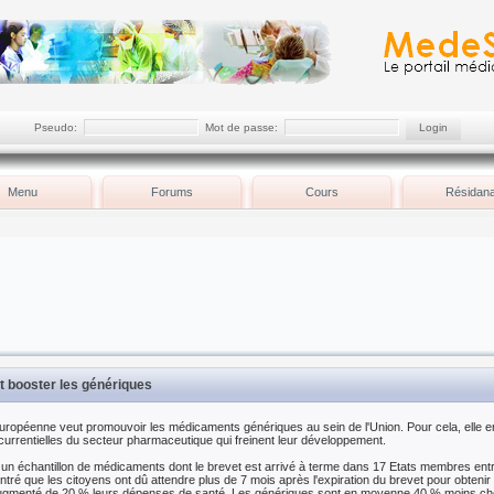
Pseudo:
Mot de passe:
Menu
Forums
Cours
Résidana
 booster les génériques
opéenne veut promouvoir les médicaments génériques au sein de l'Union. Pour cela, elle en
currentielles du secteur pharmaceutique qui freinent leur développement.
 un échantillon de médicaments dont le brevet est arrivé à terme dans 17 Etats membres ent
ré que les citoyens ont dû attendre plus de 7 mois après l'expiration du brevet pour obte
augmenté de 20 % leurs dépenses de santé. Les génériques sont en moyenne 40 % moins ch