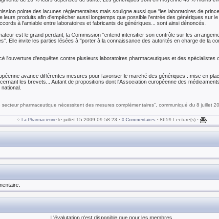
ission pointe des lacunes règlementaires mais souligne aussi que "les laboratoires de prince
 leurs produits afin d'empêcher aussi longtemps que possible l'entrée des génériques sur le 
ccords à l'amiable entre laboratoires et fabricants de génériques... sont ainsi dénoncés.
ateur est le grand perdant, la Commission "entend intensifier son contrôle sur les arrangement
. Elle invite les parties lésées à "porter à la connaissance des autorités en charge de la
é l'ouverture d'enquêtes contre plusieurs laboratoires pharmaceutiques et des spécialistes
ropéenne avance différentes mesures pour favoriser le marché des génériques : mise en pla
cernant les brevets... Autant de propositions dont l'Association européenne des médicamen
national.
le secteur pharmaceutique nécessitent des mesures complémentaires", communiqué du 8 juillet 
le juillet 15 2009 09:58:23 ·
· 8659 Lecture(s) ·
La Pharmacienne
0 Commentaires
entaire.
L'évalutation n'est disponible que pour les membres.