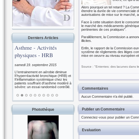
Alors pourquoi un tel retard ? La Comm
étendre la durée de vie commerciale de
autorisations de mise sur le marché, a
Face à cette situation dont le consomm
le marché des médicaments génériques"
pertinentes de ces pratiques".
Parallèlement, la Commission a annonc
Derniers Articles
illicites.
Asthme - Activités
Enfin, le rapport de la Commission eu
système de règlements des litiges con
physiques - HRB
mise en oeuvre au niveau européen et 
samedi 19. septembre 2015
Source : "Ententes: des lacunes dans 
L\'entrainement en aérobie diminue
l\'hyperréactivité bronchique (HRB) et
l\'inflammation systémique chez les
patients souffrant d\'asthme modéré à
sévère: un essai randomisé contrôlé.
Commentaires
Aucun Commentaire n'a été publié.
Publier un Commentaire
Photothèque
Connectez-vous pour publier un Comm
Evaluation