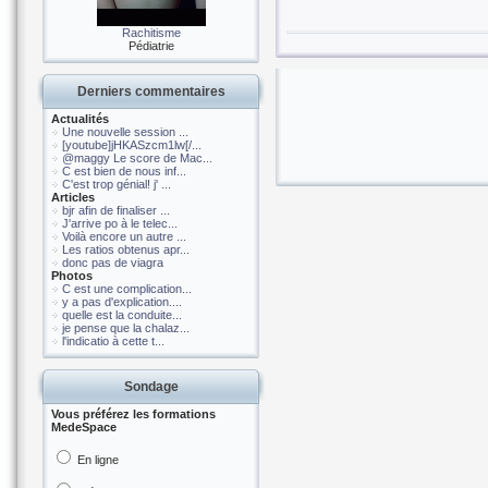
Rachitisme
Pédiatrie
Derniers commentaires
Actualités
Une nouvelle session ...
[youtube]jHKASzcm1lw[/...
@maggy Le score de Mac...
C est bien de nous inf...
C'est trop génial! j' ...
Articles
bjr afin de finaliser ...
J'arrive po à le telec...
Voilà encore un autre ...
Les ratios obtenus apr...
donc pas de viagra
Photos
C est une complication...
y a pas d'explication....
quelle est la conduite...
je pense que la chalaz...
l'indicatio à cette t...
Sondage
Vous préférez les formations
MedeSpace
En ligne