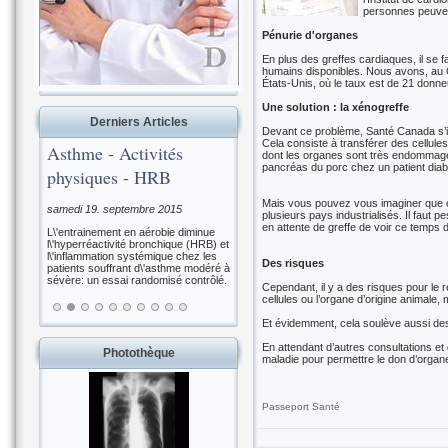
personnes peuven
Pénurie d'organes
En plus des greffes cardiaques, il se 
humains disponibles. Nous avons, au Ca
États-Unis, où le taux est de 21 donneu
Une solution : la xénogreffe
Derniers Articles
Devant ce problème, Santé Canada s’inte
Cela consiste à transférer des cellule
Asthme - Activités
dont les organes sont très endommagés,
pancréas du porc chez un patient dia
physiques - HRB
Mais vous pouvez vous imaginer que ce
samedi 19. septembre 2015
plusieurs pays industrialisés. Il faut
en attente de greffe de voir ce temps d
L\'entrainement en aérobie diminue
l\'hyperréactivité bronchique (HRB) et
l\'inflammation systémique chez les
Des risques
patients souffrant d\'asthme modéré à
sévère: un essai randomisé contrôlé.
Cependant, il y a des risques pour le re
cellules ou l’organe d’origine animale, 
Et évidemment, cela soulève aussi des
En attendant d’autres consultations et
Photothèque
maladie pour permettre le don d’organ
Passeport Santé