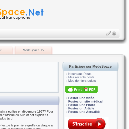
t
MedeSpace TV
Participer sur MedeSpace
Nouveaux Posts
Mes récents posts
Mes derniers sujets
___________________
Postez une vidéo
Postez un site médical
Postez une Photo
Postez un Article
main a eu lieu en décembre 1967? Pour
Postez une Actualité
 d’Afrique du Sud et cet exploit fut
plus tard.
ffectué la première greffe cardiaque à
ivent un nouveau coeur et ces