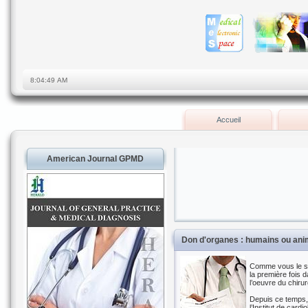
Accueil
American Journal GPMD
Don d'organes : humains ou an
Comme vous le sa
la première fois 
l’oeuvre du chiru
Depuis ce temps, 
l’Institut de car