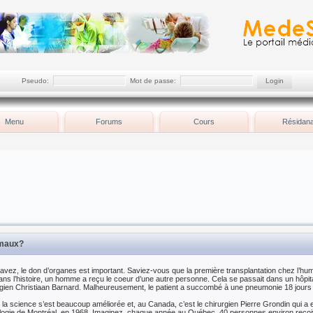
Pseudo:
Mot de passe:
Menu
Forums
Cours
Résidana
imaux?
vez, le don d’organes est important. Saviez-vous que la première transplantation chez l’hu
dans l’histoire, un homme a reçu le coeur d’une autre personne. Cela se passait dans un hôpital
rgien Christiaan Barnard. Malheureusement, le patient a succombé à une pneumonie 18 jours 
la science s’est beaucoup améliorée et, au Canada, c’est le chirurgien Pierre Grondin qui a e
diologie de Montréal, en 1968. Imaginez, chaque année au Québec, 40 personnes environ reço