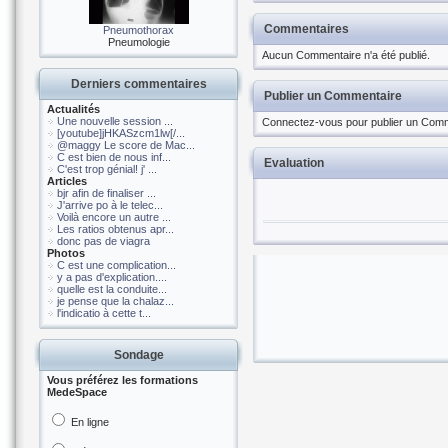
Commentaires
Pneumothorax
Pneumologie
Aucun Commentaire n'a été publié.
Derniers commentaires
Publier un Commentaire
Actualités
Une nouvelle session ...
Connectez-vous pour publier un Comm
[youtube]jHKASzcm1lw[/...
@maggy Le score de Mac...
C est bien de nous inf...
Evaluation
C'est trop génial! j' ...
Articles
bjr afin de finaliser ...
J'arrive po à le telec...
Voilà encore un autre ...
Les ratios obtenus apr...
donc pas de viagra
Photos
C est une complication...
y a pas d'explication....
quelle est la conduite...
je pense que la chalaz...
l'indicatio à cette t...
Sondage
Vous préférez les formations
MedeSpace
En ligne