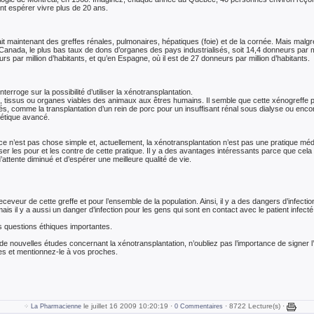
t espérer vivre plus de 20 ans.
fait maintenant des greffes rénales, pulmonaires, hépatiques (foie) et de la cornée. Mais malg
nada, le plus bas taux de dons d’organes des pays industrialisés, soit 14,4 donneurs par mil
rs par million d’habitants, et qu’en Espagne, où il est de 27 donneurs par million d’habitants.
rroge sur la possibilité d’utiliser la xénotransplantation.
s, tissus ou organes viables des animaux aux êtres humains. Il semble que cette xénogreffe po
 comme la transplantation d’un rein de porc pour un insuffisant rénal sous dialyse ou encore
bétique avancé.
 n’est pas chose simple et, actuellement, la xénotransplantation n’est pas une pratique m
 peser les pour et les contre de cette pratique. Il y a des avantages intéressants parce que c
’attente diminué et d’espérer une meilleure qualité de vie.
ceveur de cette greffe et pour l’ensemble de la population. Ainsi, il y a des dangers d’infection 
mais il y a aussi un danger d’infection pour les gens qui sont en contact avec le patient infecté
 questions éthiques importantes.
 de nouvelles études concernant la xénotransplantation, n’oubliez pas l’importance de signer 
es et mentionnez-le à vos proches.
le juillet 16 2009 10:20:19 ·
· 8722 Lecture(s) ·
La Pharmacienne
0 Commentaires