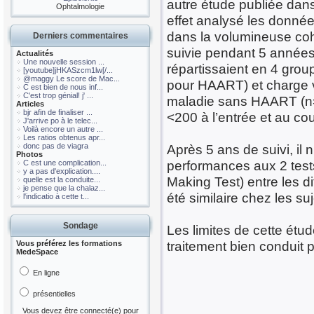
autre étude publiée dans
Ophtalmologie
effet analysé les donné
dans la volumineuse coh
Derniers commentaires
suivie pendant 5 années.
Actualités
Une nouvelle session ...
répartissaient en 4 group
[youtube]jHKASzcm1lw[/...
@maggy Le score de Mac...
pour HAART) et charge vi
C est bien de nous inf...
C'est trop génial! j' ...
maladie sans HAART (n=
Articles
bjr afin de finaliser ...
<200 à l’entrée et au co
J'arrive po à le telec...
Voilà encore un autre ...
Les ratios obtenus apr...
donc pas de viagra
Après 5 ans de suivi, il 
Photos
performances aux 2 tests
C est une complication...
y a pas d'explication....
Making Test) entre les d
quelle est la conduite...
je pense que la chalaz...
été similaire chez les suj
l'indicatio à cette t...
Sondage
Les limites de cette étu
traitement bien conduit p
Vous préférez les formations
MedeSpace
En ligne
présentielles
Vous devez être connecté(e) pour