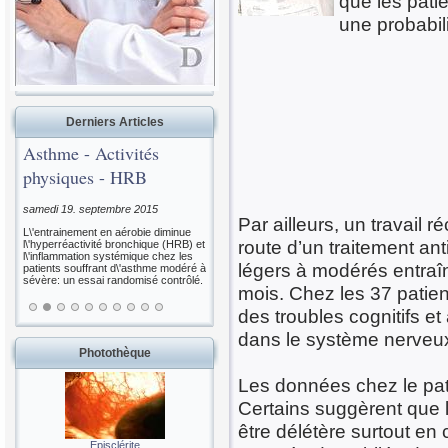
que les patie
une probabil
Derniers Articles
Asthme - Activités
physiques - HRB
samedi 19. septembre 2015
Par ailleurs, un travail
L\'entrainement en aérobie diminue
route d’un traitement ant
l\'hyperréactivité bronchique (HRB) et
l\'inflammation systémique chez les
légers à modérés entraîn
patients souffrant d\'asthme modéré à
sévère: un essai randomisé contrôlé.
mois. Chez les 37 patients
des troubles cognitifs et
dans le système nerveux
Photothèque
Les données chez le pati
Certains suggèrent que 
être délétère surtout en
Episclérite