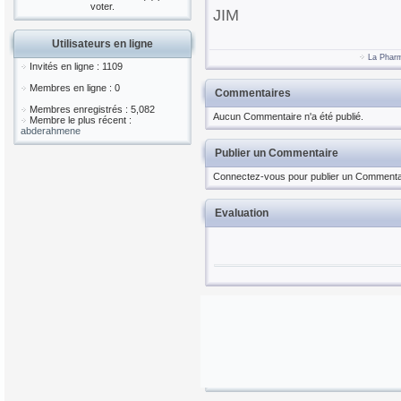
voter.
JIM
Utilisateurs en ligne
La Phar
Invités en ligne : 1109
Membres en ligne : 0
Commentaires
Membres enregistrés : 5,082
Aucun Commentaire n'a été publié.
Membre le plus récent :
abderahmene
Publier un Commentaire
Connectez-vous pour publier un Commenta
Evaluation