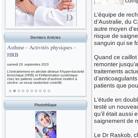
comp
L’équipe de rech
d’Australie, du 
autre moyen d’em
risque de saigne
Derniers Articles
sanguin qui se f
Asthme - Activités physiques -
HRB
Quand ce caillot 
remonter jusqu’
samedi 19. septembre 2015
traitements actu
L\'entrainement en aérobie diminue l\'hyperréactivité
bronchique (HRB) et l\'inflammation systémique
d’anticoagulants 
chez les patients souffrant d\'asthme modéré à
sévère: un essai randomisé contrôlé.
patients que pou
L’étude en doubl
Photothèque
testé un nouveau
qu’il était aussi
saignement de moi
Le Dr Raskob, ch