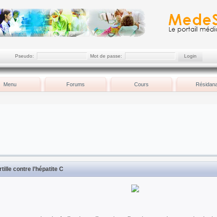
Pseudo:
Mot de passe:
Menu
Forums
Cours
Résidana
tille contre l’hépatite C