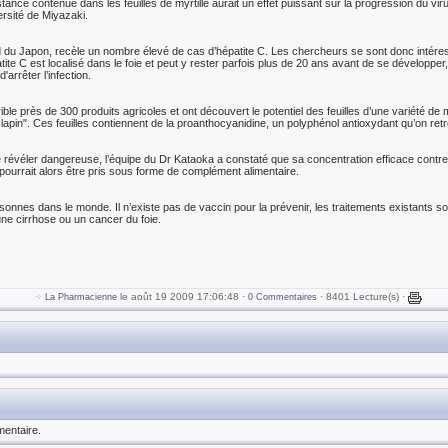
ance contenue dans les feuilles de myrtille aurait un effet puissant sur la progression du vir
ersité de Miyazaki.
d du Japon, recèle un nombre élevé de cas d’hépatite C. Les chercheurs se sont donc intére
atite C est localisé dans le foie et peut y rester parfois plus de 20 ans avant de se développer
'arrêter l’infection.
ble près de 300 produits agricoles et ont découvert le potentiel des feuilles d’une variété de m
lapin". Ces feuilles contiennent de la proanthocyanidine, un polyphénol antioxydant qu’on retro
 révéler dangereuse, l’équipe du Dr Kataoka a constaté que sa concentration efficace contre le
 pourrait alors être pris sous forme de complément alimentaire.
rsonnes dans le monde. Il n’existe pas de vaccin pour la prévenir, les traitements existants so
ne cirrhose ou un cancer du foie.
le août 19 2009 17:06:48 ·
· 8401 Lecture(s) ·
La Pharmacienne
0 Commentaires
entaire.