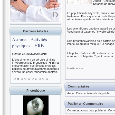
Japon - Une subst
Kataoka de l’univ
La population de Miyazaki, dans le su
traitement. Parce que le virus de l’hép
alimentaire capable de faire ralentir ou d
Les scientifiques ont donc passé au cri
Derniers Articles
Vaccinium virgatum ou "myrtille œil-de-
Asthme - Activités
Si la proanthocyanidine peut parfois se
physiques - HRB
inférieure au seuil toxique. Ce dosage
L’hépatite C affecte 200 millions de pe
samedi 19. septembre 2015
nombreux. L’hépatite C peut mener à u
L\'entrainement en aérobie diminue
l\'hyperréactivité bronchique (HRB) et
l\'inflammation systémique chez les
MaxiSciences
patients souffrant d\'asthme modéré à
sévère: un essai randomisé contrôlé.
Commentaires
Photothèque
Aucun Commentaire n'a été publié.
Publier un Commentaire
Connectez-vous pour publier un Comm