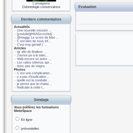
L'amalgame
Evaluation
Odontologie conservatrice
Derniers commentaires
Actualités
Une nouvelle session ...
[youtube]jHKASzcm1lw[/...
@maggy Le score de Mac...
C est bien de nous inf...
C'est trop génial! j' ...
Articles
bjr afin de finaliser ...
J'arrive po à le telec...
Voilà encore un autre ...
Les ratios obtenus apr...
donc pas de viagra
Photos
C est une complication...
y a pas d'explication....
quelle est la conduite...
je pense que la chalaz...
l'indicatio à cette t...
Sondage
Vous préférez les formations
MedeSpace
En ligne
présentielles