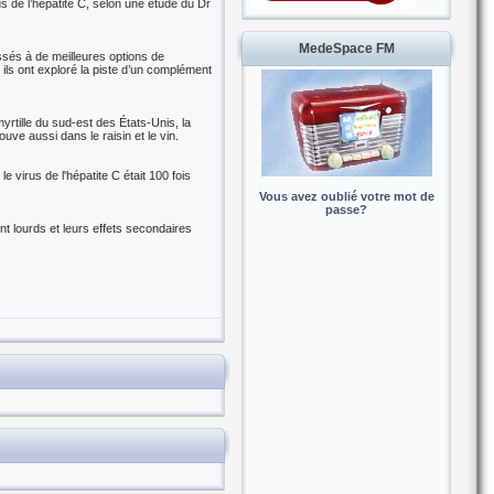
us de l’hépatite C, selon une étude du Dr
MedeSpace FM
ssés à de meilleures options de
, ils ont exploré la piste d’un complément
yrtille du sud-est des États-Unis, la
uve aussi dans le raisin et le vin.
 virus de l'hépatite C était 100 fois
Vous avez oublié votre mot de
passe?
nt lourds et leurs effets secondaires