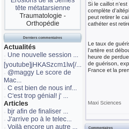
Erosions de la 5emes
Si le caillot n’
tête métatarsienne
complète d’altép
Traumatologie -
peut retirer le c
Orthopédie
cathéter est retir
Derniers commentaires
Le taux de guéri
Actualités
l’artère est dé
Une nouvelle session ...
heure de perdue
de guérison, exp
[youtube]jHKASzcm1lw[/...
France et la pre
@maggy Le score de
Mac...
C est bien de nous inf...
C'est trop génial! j' ...
Articles
Maxi Sciences
bjr afin de finaliser ...
J'arrive po à le telec...
Voilà encore un autre ...
Commentaires