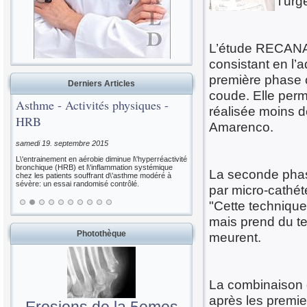
l’ur
L’étude RECANAL
consistant en l’a
première phase co
Derniers Articles
coude. Elle perme
Asthme - Activités physiques -
réalisée moins d
HRB
Amarenco.
samedi 19. septembre 2015
L\'entrainement en aérobie diminue l\'hyperréactivité
bronchique (HRB) et l\'inflammation systémique
La seconde phase
chez les patients souffrant d\'asthme modéré à
sévère: un essai randomisé contrôlé.
par micro-cathét
"Cette technique
mais prend du t
Photothèque
meurent.
La combinaison d
après les premi