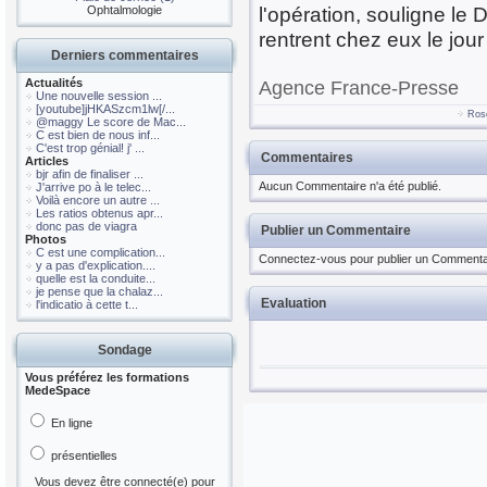
l'opération, souligne le
Ophtalmologie
rentrent chez eux le jour
Derniers commentaires
Actualités
Agence France-Presse
Une nouvelle session ...
[youtube]jHKASzcm1lw[/...
Ros
@maggy Le score de Mac...
C est bien de nous inf...
C'est trop génial! j' ...
Commentaires
Articles
bjr afin de finaliser ...
Aucun Commentaire n'a été publié.
J'arrive po à le telec...
Voilà encore un autre ...
Les ratios obtenus apr...
donc pas de viagra
Publier un Commentaire
Photos
C est une complication...
Connectez-vous pour publier un Commenta
y a pas d'explication....
quelle est la conduite...
je pense que la chalaz...
Evaluation
l'indicatio à cette t...
Sondage
Vous préférez les formations
MedeSpace
En ligne
présentielles
Vous devez être connecté(e) pour