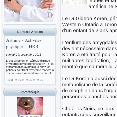
jeunes enfan
américaine 
Le Dr Gideon Koren, pédi
Western Ontario à Toron
d'un enfant de 2 ans ap
Derniers Articles
Asthme - Activités
L'enflure des amygdales 
physiques - HRB
devient nécessaire dans
Koren a été traité pour 
samedi 19. septembre 2015
nuit après l'opération, il
L\'entrainement en aérobie diminue
l\'hyperréactivité bronchique (HRB) et
montré que sa mère lui a
l\'inflammation systémique chez les
patients souffrant d\'asthme modéré à
sévère: un essai randomisé contrôlé.
Le Dr Koren a aussi décou
métabolisme de la codéin
de morphine dans l'orga
Photothèque
personnes blanches por
Chez les Noirs, ce taux
enfants sous surveillan
Plaie de cornée (1)