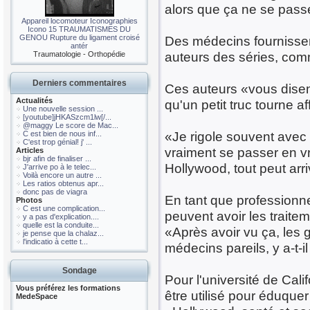
alors que ça ne se passe
Appareil locomoteur Iconographies
Icono 15 TRAUMATISMES DU
GENOU Rupture du ligament croisé
Des médecins fournissen
antér
auteurs des séries, com
Traumatologie - Orthopédie
Derniers commentaires
Ces auteurs «vous disent
Actualités
qu'un petit truc tourne af
Une nouvelle session ...
[youtube]jHKASzcm1lw[/...
@maggy Le score de Mac...
«Je rigole souvent avec l
C est bien de nous inf...
C'est trop génial! j' ...
vraiment se passer en vr
Articles
bjr afin de finaliser ...
Hollywood, tout peut arri
J'arrive po à le telec...
Voilà encore un autre ...
Les ratios obtenus apr...
donc pas de viagra
En tant que professionne
Photos
C est une complication...
peuvent avoir les traite
y a pas d'explication....
quelle est la conduite...
«Après avoir vu ça, les
je pense que la chalaz...
l'indicatio à cette t...
médecins pareils, y a-t-i
Sondage
Pour l'université de Cal
Vous préférez les formations
être utilisé pour éduquer
MedeSpace