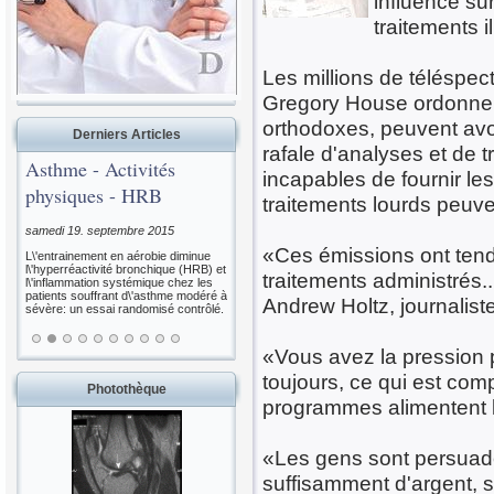
influence sur
traitements i
Les millions de téléspec
Gregory House ordonne 
orthodoxes, peuvent avoir
Derniers Articles
rafale d'analyses et de t
Asthme - Activités
incapables de fournir le
physiques - HRB
traitements lourds peuve
samedi 19. septembre 2015
«Ces émissions ont tenda
L\'entrainement en aérobie diminue
l\'hyperréactivité bronchique (HRB) et
traitements administrés..
l\'inflammation systémique chez les
patients souffrant d\'asthme modéré à
Andrew Holtz, journalist
sévère: un essai randomisé contrôlé.
«Vous avez la pression 
toujours, ce qui est com
Photothèque
programmes alimentent l'
«Les gens sont persuad
suffisamment d'argent, s