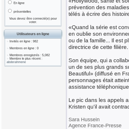
«Hollywood, santé et soc
En ligne
prévention des maladies 
présentielles
télés à écrire des histoi
Vous devez être connecté(e) pour
voter.
«Quand la série est conv
en oublie son environnem
Utilisateurs en ligne
ou de la famille... Il est
Invités en ligne : 982
directrice de cette filière.
Membres en ligne : 0
Membres enregistrés : 5,082
Membre le plus récent :
Son équipe, qui a coll
abderahmene
un de ses plus grands su
Beautiful» (diffusé en Fr
personnages était attein
assistance téléphonique 
Le pic dans les appels a é
Kristen qu'il avait contra
Sara Hussein
Agence France-Presse