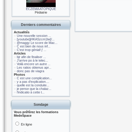
ECZEMA ATOPIQUE
Pédiatrie
Derniers commentaires
Actualités
Une nouvelle session ...
[youtube]jHKASzcm1lw[/...
@maggy Le score de Mac...
C est bien de nous inf...
C'est trop génial! j' ...
Articles
bjr afin de finaliser ...
J'arrive po à le telec...
Voilà encore un autre ...
Les ratios obtenus apr...
donc pas de viagra
Photos
C est une complication...
y a pas d'explication....
quelle est la conduite...
je pense que la chalaz...
l'indicatio à cette t...
Sondage
Vous préférez les formations
MedeSpace
En ligne