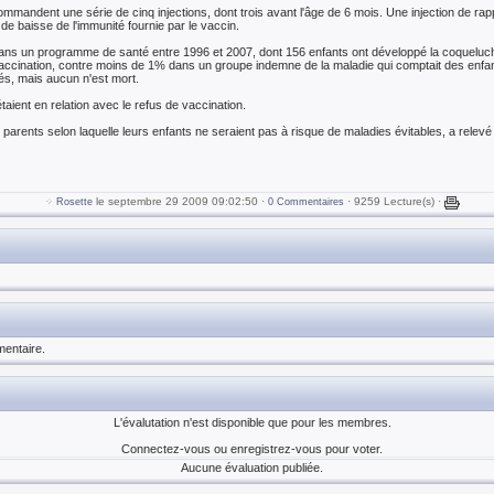
ommandent une série de cinq injections, dont trois avant l'âge de 6 mois. Une injection de r
de baisse de l'immunité fournie par le vaccin.
dans un programme de santé entre 1996 et 2007, dont 156 enfants ont développé la coqueluc
 vaccination, contre moins de 1% dans un groupe indemne de la maladie qui comptait des enfan
sés, mais aucun n'est mort.
aient en relation avec le refus de vaccination.
 parents selon laquelle leurs enfants ne seraient pas à risque de maladies évitables, a relevé
le septembre 29 2009 09:02:50 ·
· 9259 Lecture(s) ·
Rosette
0 Commentaires
entaire.
L'évalutation n'est disponible que pour les membres.
Connectez-vous ou enregistrez-vous pour voter.
Aucune évaluation publiée.