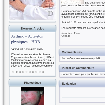
Les autorités rec
plus grands et les adolescents en cas 
L'étude concerne 751 enfants inclus 
avaient des parents qui refusaient la
enfants, soit 6%, ont du être hospitali
Au total, 11% des cas de coqueluche ét
Les résultats effacent la croyance des
Derniers Articles
Associated Press
Asthme - Activités
Chicago
physiques - HRB
samedi 19. septembre 2015
Commentaires
L\'entrainement en aérobie diminue
l\'hyperréactivité bronchique (HRB) et
Aucun Commentaire n'a été publié.
l\'inflammation systémique chez les
patients souffrant d\'asthme modéré à
sévère: un essai randomisé contrôlé.
Publier un Commentaire
Connectez-vous pour publier un Comm
Photothèque
Evaluation