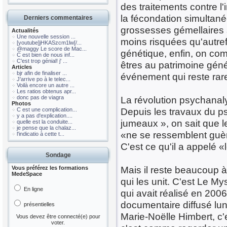
des traitements contre l'i
la fécondation simultan
Derniers commentaires
grossesses gémellaires s
Actualités
Une nouvelle session ...
moins risquées qu'autref
[youtube]jHKASzcm1lw[/...
@maggy Le score de Mac...
génétique, enfin, on co
C est bien de nous inf...
C'est trop génial! j' ...
êtres au patrimoine géné
Articles
bjr afin de finaliser ...
événement qui reste rar
J'arrive po à le telec...
Voilà encore un autre ...
Les ratios obtenus apr...
donc pas de viagra
La révolution psychanal
Photos
Depuis les travaux du p
C est une complication...
y a pas d'explication....
jumeaux », on sait que l
quelle est la conduite...
je pense que la chalaz...
«ne se ressemblent guèr
l'indicatio à cette t...
C'est ce qu'il a appelé
Sondage
Mais il reste beaucoup à 
Vous préférez les formations
MedeSpace
qui les unit. C'est Le My
En ligne
qui avait réalisé en 200
documentaire diffusé lun
présentielles
Marie-Noëlle Himbert, c'
Vous devez être connecté(e) pour
voter.