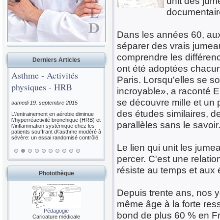
unit des jum
documentaire
Dans les années 60, aux 
séparer des vrais jumea
comprendre les différence
Derniers Articles
ont été adoptées chacune
Asthme - Activités
Paris. Lorsqu'elles se so
physiques - HRB
incroyable», a raconté E
se découvre mille et un
samedi 19. septembre 2015
des études similaires, d
L\'entrainement en aérobie diminue
l\'hyperréactivité bronchique (HRB) et
parallèles sans le savoir
l\'inflammation systémique chez les
patients souffrant d\'asthme modéré à
sévère: un essai randomisé contrôlé.
Le lien qui unit les jum
percer. C'est une relatio
résiste au temps et aux
Photothèque
Depuis trente ans, nos y
même âge à la forte res
Pédagogie
bond de plus 60 % en Fra
Caricature médicale