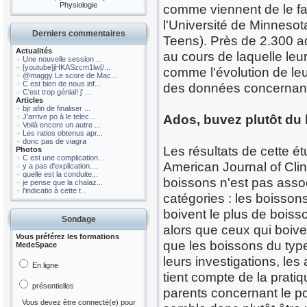
Physiologie
comme viennent de le fai
l'Université de Minneso
Derniers commentaires
Teens). Près de 2.300 ad
Actualités
au cours de laquelle leu
Une nouvelle session ...
[youtube]jHKASzcm1lw[/...
comme l'évolution de le
@maggy Le score de Mac...
C est bien de nous inf...
des données concernant
C'est trop génial! j' ...
Articles
bjr afin de finaliser ...
Ados, buvez plutôt du la
J'arrive po à le telec...
Voilà encore un autre ...
Les ratios obtenus apr...
donc pas de viagra
Les résultats de cette é
Photos
C est une complication...
American Journal of Clin
y a pas d'explication....
quelle est la conduite...
boissons n'est pas asso
je pense que la chalaz...
l'indicatio à cette t...
catégories : les boissons
boivent le plus de boiss
Sondage
alors que ceux qui boiven
Vous préférez les formations
que les boissons du type 
MedeSpace
leurs investigations, les
En ligne
tient compte de la prati
présentielles
parents concernant le po
Vous devez être connecté(e) pour