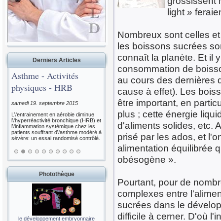
grossissent m
light » feraie
Nombreux sont celles et
les boissons sucrées son
connaît la planète. Et il 
Derniers Articles
consommation de boisso
Asthme - Activités
au cours des dernières 
physiques - HRB
cause à effet). Les bois
être important, en parti
samedi 19. septembre 2015
plus ; cette énergie liq
L\'entrainement en aérobie diminue
l\'hyperréactivité bronchique (HRB) et
d'aliments solides, etc.
l\'inflammation systémique chez les
patients souffrant d\'asthme modéré à
prisé par les ados, et l
sévère: un essai randomisé contrôlé.
alimentation équilibrée 
obésogène ».
Photothèque
Pourtant, pour de nombre
complexes entre l'aliment
sucrées dans le dévelop
difficile à cerner. D'où 
le développement embryonnaire