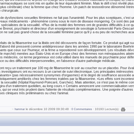
pharmaceutiques se sont mis en quête de leur équivalent féminin. Mais le défi s'est révélé p
et plus cérébrale) chez la femme que chez l'homme. Un patch de testostérone dénommé Intri
chirurgicale.
 de dysfonctions sexuelles féminines ne fait pas l'unanimité. Pour les plus sceptiques, c'est 
eaux médicaments - phénomène connu sous le nom de disease mongering. Ce sont des patho
pécialistes de la sexualité. «Plus de la moitié des femmes ont de grandes difficultés à ce que 
ppe Brenot, psychiatre et directeur d'un enseignement de sexologie à l'université Paris-Descar
 «on ne sait pas grand-chose de la sexualité féminine parce qu'il y a eu peu de recherches 
its de la flibanserine sur la libido ont été découverts de façon fortuite. Ce produit qui agit 
 d'abord été pressenti comme antidépresseur dans les années 1990 par le laboratoire Boehring
bants que ceux sur l'humeur, et la firme a repositionné son développement. Les résultats dév
ur le marché) menées aux États-Unis et en Europe chez des femmes non ménopausées atteint
 médecins, ce terme jargonneux est celui utilisé dans les manuels de psychiatrie pour défin
 ou des difficultés interpersonnelles, en l'absence d'autre pathologie médicale.
ont reçu un traitement par 100 mg de flibanserine le soir au coucher ou un placebo. Pour év
s investigateurs ont eu recours à un carnet de suivi électronique. Les principales intéressée
faisants» (pas nécessairement synonymes d'orgasmes) et le degré de souffrance associée au
stiquement améliorés chez les femmes traitées par la flibanserine. «Les effets sont incontest
e la sexualité (hôpital Raymond-Poincaré, Garches). Mais attention, ce n'est pas le même con
'agira d'un traitement quotidien, au long cours.» Certains annoncent une commercialisation 
m, qui se veut très prudent dans l'attente de résultats complémentaires. Une poignée d'autr
ses cliniques très préliminaires ou chez l'animal.
le décembre 10 2009 09:30:48 ·
· 10193 Lecture(s) ·
hammar
0 Commentaires