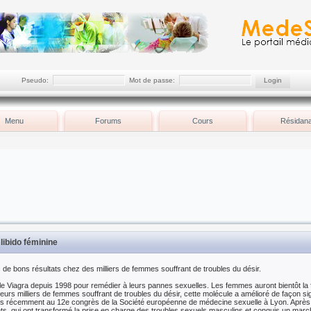
Pseudo:
Mot de passe:
Menu
Forums
Cours
Résidana
libido féminine
ec de bons résultats chez des milliers de femmes souffrant de troubles du désir.
 Viagra depuis 1998 pour remédier à leurs pannes sexuelles. Les femmes auront bientôt la fli
eurs milliers de femmes souffrant de troubles du désir, cette molécule a amélioré de façon sign
s récemment au 12e congrès de la Société européenne de médecine sexuelle à Lyon. Après l'a
s, qui ont transformé la prise en charge des troubles sexuels masculins et conquis un marché 