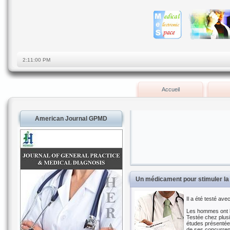
Accueil
American Journal GPMD
Un médicament pour stimuler la 
Il a été testé av
Les hommes ont le
Testée chez plusi
études présentée
de ses concurrent