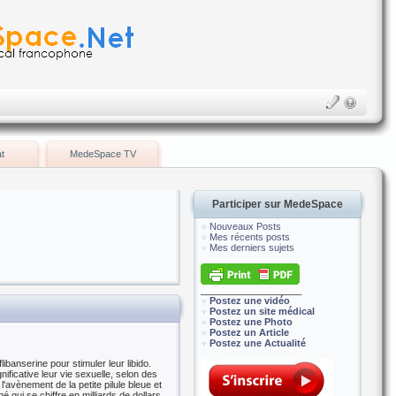
t
MedeSpace TV
Participer sur MedeSpace
Nouveaux Posts
Mes récents posts
Mes derniers sujets
___________________
Postez une vidéo
Postez un site médical
Postez une Photo
Postez un Article
Postez une Actualité
banserine pour stimuler leur libido.
ificative leur vie sexuelle, selon des
vènement de la petite pilule bleue et
qui se chiffre en milliards de dollars,