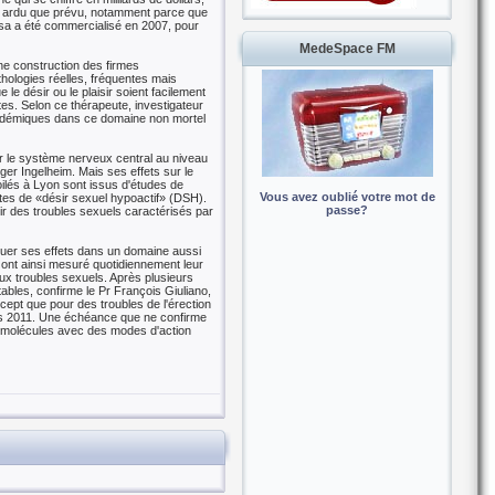
lus ardu que prévu, notamment parce que
nsa a été commercialisé en 2007, pour
MedeSpace FM
une construction des firmes
logies réelles, fréquentes mais
le désir ou le plaisir soient facilement
tes. Selon ce thérapeute, investigateur
académiques dans ce domaine non mortel
sur le système nerveux central au niveau
er Ingelheim. Mais ses effets sur le
oilés à Lyon sont issus d'études de
Vous avez oublié votre mot de
es de «désir sexuel hypoactif» (DSH).
passe?
ir des troubles sexuels caractérisés par
aluer ses effets dans un domaine aussi
s ont ainsi mesuré quotidiennement leur
x troubles sexuels. Après plusieurs
ables, confirme le Pr François Giuliano,
cept que pour des troubles de l'érection
vers 2011. Une échéance que ne confirme
es molécules avec des modes d'action