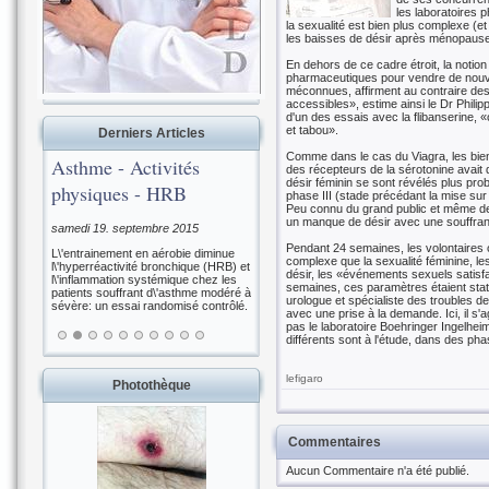
les laboratoires 
la sexualité est bien plus complexe (
les baisses de désir après ménopause 
En dehors de ce cadre étroit, la notion
pharmaceutiques pour vendre de nouv
méconnues, affirment au contraire des s
accessibles», estime ainsi le Dr Phili
d'un des essais avec la flibanserine,
et tabou».
Derniers Articles
Comme dans le cas du Viagra, les bienfa
Asthme - Activités
des récepteurs de la sérotonine avait
désir féminin se sont révélés plus pro
physiques - HRB
phase III (stade précédant la mise s
Peu connu du grand public et même des
un manque de désir avec une souffrance
samedi 19. septembre 2015
Pendant 24 semaines, les volontaires 
L\'entrainement en aérobie diminue
complexe que la sexualité féminine, le
l\'hyperréactivité bronchique (HRB) et
désir, les «événements sexuels satis
l\'inflammation systémique chez les
semaines, ces paramètres étaient stati
patients souffrant d\'asthme modéré à
urologue et spécialiste des troubles d
sévère: un essai randomisé contrôlé.
avec une prise à la demande. Ici, il s
pas le laboratoire Boehringer Ingelhei
différents sont à l'étude, dans des pha
lefigaro
Photothèque
Commentaires
Aucun Commentaire n'a été publié.