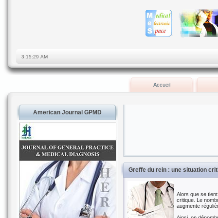
Accueil
American Journal GPMD
Greffe du rein : une situation cri
Alors que se tient
critique. Le nomb
augmente réguliè
Ainsi, on dénombr