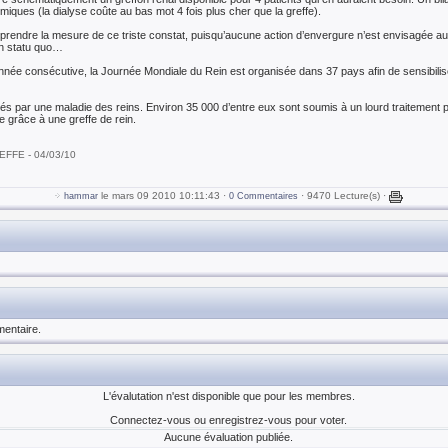
iques (la dialyse coûte au bas mot 4 fois plus cher que la greffe).
rendre la mesure de ce triste constat, puisqu’aucune action d’envergure n’est envisagée au p
un statu quo…
née consécutive, la Journée Mondiale du Rein est organisée dans 37 pays afin de sensibiliser
nés par une maladie des reins. Environ 35 000 d’entre eux sont soumis à un lourd traitement p
 grâce à une greffe de rein.
EFFE - 04/03/10
le mars 09 2010 10:11:43 ·
· 9470 Lecture(s) ·
hammar
0 Commentaires
entaire.
L'évalutation n'est disponible que pour les membres.
Connectez-vous ou enregistrez-vous pour voter.
Aucune évaluation publiée.