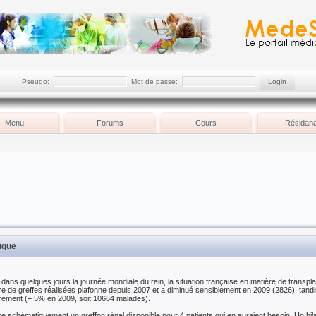
Pseudo:
Mot de passe:
Menu
Forums
Cours
Résidana
tique
 dans quelques jours la journée mondiale du rein, la situation française en matière de transpla
re de greffes réalisées plafonne depuis 2007 et a diminué sensiblement en 2009 (2826), tandi
rement (+ 5% en 2009, soit 10664 malades).
e schématiquement un greffon rénal disponible pour 4 patients qui en auraient besoin. Un bi