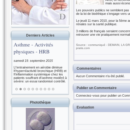
mais aussi économ
Les pouvoirs publics ne semblent pas p
de la loi de bioéthique s’engage vers 
Le jeudi 11 mars 2010, pour la 5ème an
rénales sur la santé publique.
3 millions de français seraient concer
retrouver une vie pratiquement normale
Derniers Articles
Asthme - Activités
Source : communiqué - DEMAIN, LA GR
pratis.com
physiques - HRB
samedi 19. septembre 2015
L\'entrainement en aérobie diminue
Commentaires
l\'hyperréactivité bronchique (HRB) et
l\'inflammation systémique chez les
Aucun Commentaire n'a été publié.
patients souffrant d\'asthme modéré à
sévère: un essai randomisé contrôlé.
Publier un Commentaire
Connectez-vous pour publier un Comm
Photothèque
Evaluation