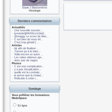
Stade 2 Blastomères
Histologie
Derniers commentaires
Actualités
Une nouvelle session ...
[youtube]jHKASzcm1lw[/...
@maggy Le score de Mac...
C est bien de nous inf...
C'est trop génial! j' ...
Articles
bjr afin de finaliser ...
J'arrive po à le telec...
Voilà encore un autre ...
Les ratios obtenus apr...
donc pas de viagra
Photos
C est une complication...
y a pas d'explication....
quelle est la conduite...
je pense que la chalaz...
l'indicatio à cette t...
Sondage
Vous préférez les formations
MedeSpace
En ligne