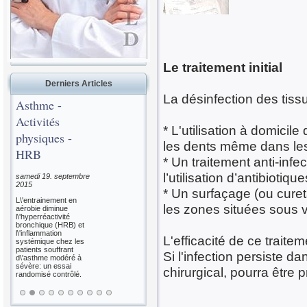
Le traitement initial
Derniers Articles
La désinfection des tis
Asthme -
Aliments
Activités
épicés et
* L'utilisation à domicil
physiques -
Mortalité
les dents même dans les 
HRB
* Un traitement anti-infe
samedi 15. août 2015
l’utilisation d’antibiotiq
Consommation
samedi 19. septembre
d\'aliments épicés et
2015
* Un surfaçage (ou curet
mortalité toutes
L\'entrainement en
causes et
les zones situées sous v
aérobie diminue
spécifiques: une
l\'hyperréactivité
étude de cohorte
bronchique (HRB) et
basée sur la
l\'inflammation
population.
L'efficacité de ce traite
systémique chez les
patients souffrant
Si l'infection persiste 
d\'asthme modéré à
sévère: un essai
chirurgical, pourra être 
randomisé contrôlé.