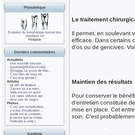
Photothèque
Le traitement chirurgic
Il permet, en soulevant v
Evolution du morphotype normal des
membres inf
efficace. Dans certains 
Pédiatrie
d'os ou de gencives. Vo
Derniers commentaires
Actualités
Une nouvelle session ...
[youtube]jHKASzcm1lw[/...
@maggy Le score de Mac...
C est bien de nous inf...
C'est trop génial! j' ...
Maintien des résultats
Articles
bjr afin de finaliser ...
J'arrive po à le telec...
Voilà encore un autre ...
Pour conserver le bénéf
Les ratios obtenus apr...
donc pas de viagra
d’entretien constituée de
Photos
C est une complication...
mise en place. Cet entret
y a pas d'explication....
quelle est la conduite...
soin. C’est probablement
je pense que la chalaz...
l'indicatio à cette t...
Sondage