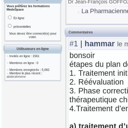
Dr Jean-François GOFFOZ 
Vous préférez les formations
MedeSpace
La Pharmacienn
En ligne
présentielles
Commentaires
Vous devez être connecté(e) pour
voter.
#1
|
hammar
le 
Utilisateurs en ligne
bonsoir
Invités en ligne : 1561
étapes du plan d
Membres en ligne : 0
Membres enregistrés : 5,082
1. Traitement ini
Membre le plus récent :
abderahmene
2. Réévaluation
3. Phase correcti
thérapeutique chi
4.Traitement d’e
a) traitement d