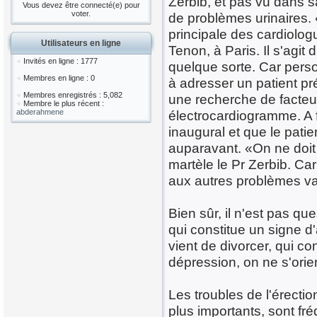
Zerbib, et pas vu dans sa
Vous devez être connecté(e) pour
voter.
de problèmes urinaires. 
principale des cardiolog
Utilisateurs en ligne
Tenon, à Paris. Il s'agi
Invités en ligne : 1777
quelque sorte. Car pers
Membres en ligne : 0
à adresser un patient pr
Membres enregistrés : 5,082
une recherche de facteur
Membre le plus récent :
abderahmene
électrocardiogramme. A f
inaugural et que le pati
auparavant. «On ne doit 
martèle le Pr Zerbib. Car
aux autres problèmes va
Bien sûr, il n'est pas qu
qui constitue un signe d
vient de divorcer, qui co
dépression, on ne s'orie
Les troubles de l'érecti
plus importants, sont f