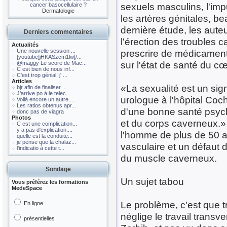
sexuels masculins, l'imp
cancer basocellulaire ?
Dermatologie
les artères génitales, b
dernière étude, les aute
Derniers commentaires
l'érection des troubles
Actualités
Une nouvelle session ...
prescrire de médicament
[youtube]jHKASzcm1lw[/...
sur l'état de santé du cœ
@maggy Le score de Mac...
C est bien de nous inf...
C'est trop génial! j' ...
Articles
«La sexualité est un sig
bjr afin de finaliser ...
J'arrive po à le telec...
urologue à l'hôpital Coc
Voilà encore un autre ...
Les ratios obtenus apr...
d'une bonne santé psych
donc pas de viagra
Photos
et du corps caverneux.» 
C est une complication...
y a pas d'explication....
l'homme de plus de 50 a
quelle est la conduite...
je pense que la chalaz...
vasculaire et un défaut 
l'indicatio à cette t...
du muscle caverneux.
Sondage
Un sujet tabou
Vous préférez les formations
MedeSpace
Le problème, c'est que 
En ligne
néglige le travail transv
présentielles