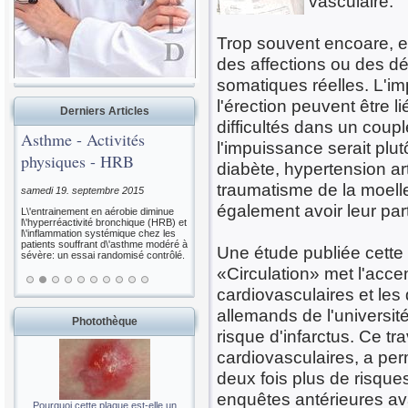
vasculaire.
Trop souvent encoare, e
des affections ou des dé
somatiques réelles. L'im
l'érection peuvent être 
Derniers Articles
difficultés dans un coup
Asthme - Activités
l'impuissance serait plu
physiques - HRB
diabète, hypertension ar
traumatisme de la moelle
samedi 19. septembre 2015
également avoir leur par
L\'entrainement en aérobie diminue
l\'hyperréactivité bronchique (HRB) et
l\'inflammation systémique chez les
patients souffrant d\'asthme modéré à
Une étude publiée cette
sévère: un essai randomisé contrôlé.
«Circulation» met l'acce
cardiovasculaires et les 
allemands de l'université
Photothèque
risque d'infarctus. Ce t
cardiovasculaires, a per
deux fois plus de risque
enquêtes antérieures av
Pourquoi cette plaque est-elle un