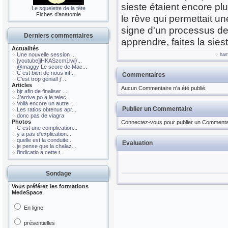
sieste étaient encore pl
Le squelette de la tête
Fiches d'anatomie
le rêve qui permettait un
signe d'un processus de 
Derniers commentaires
apprendre, faites la sieste
Actualités
Une nouvelle session ...
ha
[youtube]jHKASzcm1lw[/...
@maggy Le score de Mac...
C est bien de nous inf...
Commentaires
C'est trop génial! j' ...
Articles
Aucun Commentaire n'a été publié.
bjr afin de finaliser ...
J'arrive po à le telec...
Voilà encore un autre ...
Publier un Commentaire
Les ratios obtenus apr...
donc pas de viagra
Photos
Connectez-vous pour publier un Commenta
C est une complication...
y a pas d'explication....
quelle est la conduite...
Evaluation
je pense que la chalaz...
l'indicatio à cette t...
Sondage
Vous préférez les formations
MedeSpace
En ligne
présentielles