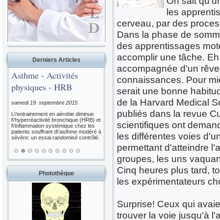
On sait qu'u
les apprenti
cerveau, par des proces
Dans la phase de sommei
des apprentissages mote
accomplir une tâche. Eh 
Derniers Articles
accompagnée d'un rêve, 
Asthme - Activités
connaissances. Pour mie
physiques - HRB
serait une bonne habitu
de la Harvard Medical S
samedi 19. septembre 2015
publiés dans la revue Cu
L\'entrainement en aérobie diminue
l\'hyperréactivité bronchique (HRB) et
scientifiques ont demand
l\'inflammation systémique chez les
patients souffrant d\'asthme modéré à
les différentes voies d'u
sévère: un essai randomisé contrôlé.
permettant d'atteindre l'
groupes, les uns vaquant 
Cinq heures plus tard, t
Photothèque
les expérimentateurs cho
Surprise! Ceux qui avaie
trouver la voie jusqu'à l