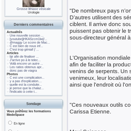
Grosse lithiase vésicale
"De nombreux pays n’ont
Urologie
D’autres utilisent des sé
ciblent. Il arrive donc 
Derniers commentaires
puissent pas obtenir le t
Actualités
Une nouvelle session ...
sous-directeur général à
[youtube]jHKASzcm1lw[/...
@maggy Le score de Mac...
C est bien de nous inf...
C'est trop génial! j' ...
Articles
L’Organisation mondiale 
bjr afin de finaliser ...
J'arrive po à le telec...
afin de faciliter la prod
Voilà encore un autre ...
Les ratios obtenus apr...
venins de serpents. Un 
donc pas de viagra
Photos
venimeux, leur localisat
C est une complication...
y a pas d'explication....
ainsi que l'endroit où l'
quelle est la conduite...
je pense que la chalaz...
l'indicatio à cette t...
"Ces nouveaux outils con
Sondage
Carissa Etienne.
Vous préférez les formations
MedeSpace
En ligne