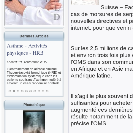
Suisse – Fac
cas de morsures de ser
nouvelles directives et
internet, pour que venin
Derniers Articles
Asthme - Activités
Sur les 2,5 millions de
physiques - HRB
et environ trois fois plu
l’OMS dans son communi
samedi 19. septembre 2015
en Afrique et en Asie m
L\'entrainement en aérobie diminue
l\'hyperréactivité bronchique (HRB) et
Amérique latine.
l\'inflammation systémique chez les
patients souffrant d\'asthme modéré à
sévère: un essai randomisé contrôlé.
Il s’agit le plus souven
suffisantes pour acheter
Photothèque
augmenté ces dernières 
résulte notamment de la "
précise l’OMS.