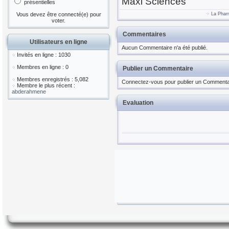
Maxi Sciences
présentielles
Vous devez être connecté(e) pour
La Phar
voter.
Commentaires
Utilisateurs en ligne
Aucun Commentaire n'a été publié.
Invités en ligne : 1030
Membres en ligne : 0
Publier un Commentaire
Membres enregistrés : 5,082
Connectez-vous pour publier un Commenta
Membre le plus récent :
abderahmene
Evaluation