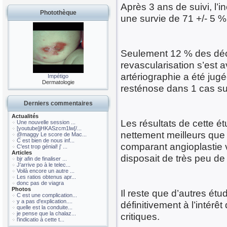
Après 3 ans de suivi, l’
Photothèque
une survie de 71 +/- 5 %
Seulement 12 % des déc
revascularisation s’est
artériographie a été jug
Impétigo
Dermatologie
resténose dans 1 cas su
Derniers commentaires
Actualités
Les résultats de cette é
Une nouvelle session ...
[youtube]jHKASzcm1lw[/...
nettement meilleurs que
@maggy Le score de Mac...
C est bien de nous inf...
comparant angioplastie v
C'est trop génial! j' ...
Articles
disposait de très peu de 
bjr afin de finaliser ...
J'arrive po à le telec...
Voilà encore un autre ...
Les ratios obtenus apr...
donc pas de viagra
Photos
Il reste que d’autres ét
C est une complication...
y a pas d'explication....
définitivement à l’intérê
quelle est la conduite...
je pense que la chalaz...
critiques.
l'indicatio à cette t...