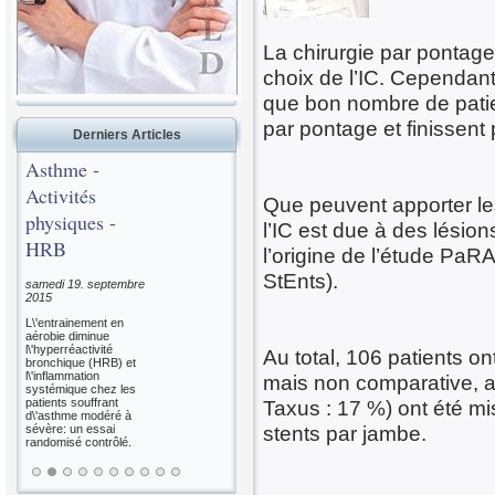
La chirurgie par pontag
choix de l’IC. Cependant
que bon nombre de patie
par pontage et finissent
Derniers Articles
Asthme -
Activités
Que peuvent apporter le
physiques -
l’IC est due à des lésio
HRB
l’origine de l’étude Pa
StEnts).
samedi 19. septembre
2015
L\'entrainement en
aérobie diminue
l\'hyperréactivité
Au total, 106 patients o
bronchique (HRB) et
l\'inflammation
mais non comparative, au
systémique chez les
patients souffrant
Taxus : 17 %) ont été mi
d\'asthme modéré à
stents par jambe.
sévère: un essai
randomisé contrôlé.