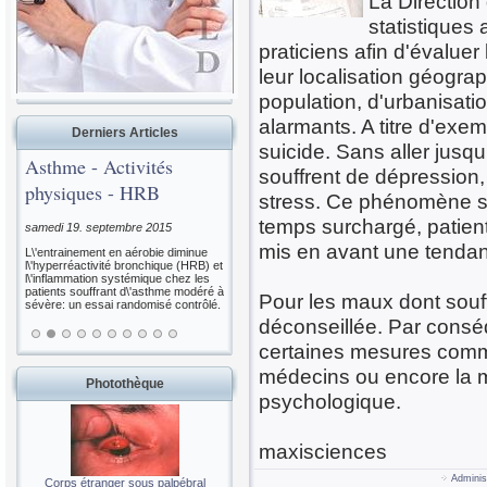
La Direction
statistique
praticiens afin d'évaluer
leur localisation géogra
population, d'urbanisation
alarmants. A titre d'exe
Derniers Articles
suicide. Sans aller jus
Asthme - Activités
souffrent de dépression,
physiques - HRB
stress. Ce phénomène s'e
temps surchargé, patient
samedi 19. septembre 2015
mis en avant une tendan
L\'entrainement en aérobie diminue
l\'hyperréactivité bronchique (HRB) et
l\'inflammation systémique chez les
patients souffrant d\'asthme modéré à
Pour les maux dont souff
sévère: un essai randomisé contrôlé.
déconseillée. Par consé
certaines mesures comme
médecins ou encore la m
Photothèque
psychologique.
maxisciences
Adminis
Corps étranger sous palpébral