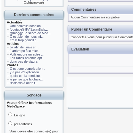
Ophtalmologie
Commentaires
Derniers commentaires
Aucun Commentaire n'a été publié.
Actualités
Une nouvelle session ...
Publier un Commentaire
[youtube]jHKASzcm1lw[/...
@maggy Le score de Mac...
C est bien de nous inf...
Connectez-vous pour publier un Commenta
C'est trop génial! j' ...
Articles
bjr afin de finaliser ...
Evaluation
J'arrive po à le telec...
Voilà encore un autre ...
Les ratios obtenus apr...
donc pas de viagra
Photos
C est une complication...
y a pas d'explication....
quelle est la conduite...
je pense que la chalaz...
l'indicatio à cette t...
Sondage
Vous préférez les formations
MedeSpace
En ligne
présentielles
Vous devez être connecté(e) pour