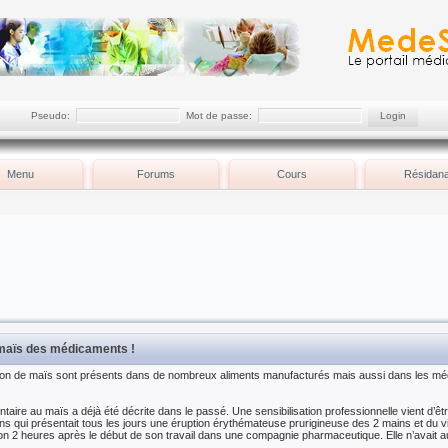
Pseudo:
Mot de passe:
Menu
Forums
Cours
Résidana
 maïs des médicaments !
midon de maïs sont présents dans de nombreux aliments manufacturés mais aussi dans les m
ntaire au maïs a déjà été décrite dans le passé. Une sensibilisation professionnelle vient d’êtr
ns qui présentait tous les jours une éruption érythémateuse prurigineuse des 2 mains et du vi
ron 2 heures après le début de son travail dans une compagnie pharmaceutique. Elle n’avait 