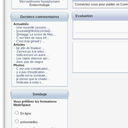
Microadénome hypophysaire
Connectez-vous pour publier un Comm
Endocrinologie
Evaluation
Derniers commentaires
Actualités
Une nouvelle session ...
[youtube]jHKASzcm1lw[/...
@maggy Le score de Mac...
C est bien de nous inf...
C'est trop génial! j' ...
Articles
bjr afin de finaliser ...
J'arrive po à le telec...
Voilà encore un autre ...
Les ratios obtenus apr...
donc pas de viagra
Photos
C est une complication...
y a pas d'explication....
quelle est la conduite...
je pense que la chalaz...
l'indicatio à cette t...
Sondage
Vous préférez les formations
MedeSpace
En ligne
présentielles