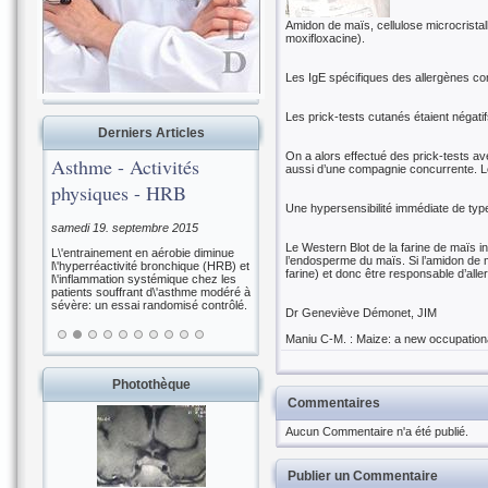
Amidon de maïs, cellulose microcristall
moxifloxacine).
Les IgE spécifiques des allergènes co
Les prick-tests cutanés étaient négatif
Derniers Articles
On a alors effectué des prick-tests ave
Asthme - Activités
aussi d’une compagnie concurrente. Le 
physiques - HRB
Une hypersensibilité immédiate de type
samedi 19. septembre 2015
Le Western Blot de la farine de maïs i
L\'entrainement en aérobie diminue
l’endosperme du maïs. Si l’amidon de 
l\'hyperréactivité bronchique (HRB) et
farine) et donc être responsable d’aller
l\'inflammation systémique chez les
patients souffrant d\'asthme modéré à
sévère: un essai randomisé contrôlé.
Dr Geneviève Démonet, JIM
Maniu C-M. : Maize: a new occupational
Photothèque
Commentaires
Aucun Commentaire n'a été publié.
Publier un Commentaire