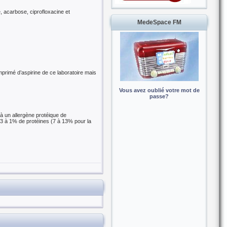
e, acarbose, ciprofloxacine et
MedeSpace FM
omprimé d’aspirine de ce laboratoire mais
Vous avez oublié votre mot de
passe?
à un allergène protéique de
3 à 1% de protéines (7 à 13% pour la