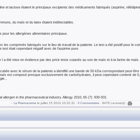
ine et lactose étaient le principaux excipients des médicaments fabriqués (aspirine, nifédipin
mmuns, du maïs et du latex étaient indétectables.
s pour les allergènes alimentaires principaux.
c les comprimés fabriqués sur le lieu de travail de la patiente. Le test a été positif pour le c
test était cependant négatif avec de l’aspirine pure.
 I a été mise en évidence par des prick-tests cutanés au son de maïs et à la farine de maïs.
ncubée avec le sérum de la patiente a identifié une bande de 50 kDa correspondant peut-être 
maïs est composé presque exclusivement de carbohydrates, il peut cependant contenir de 0,
gie...
 allergen in the pharmaceutical industry. Allergy 2010; 65 (7): 930-931
le juillet 15 2010 10:32:31 ·
· 9478 Lecture(s) ·
La Pharmacienne
0 Commentaires