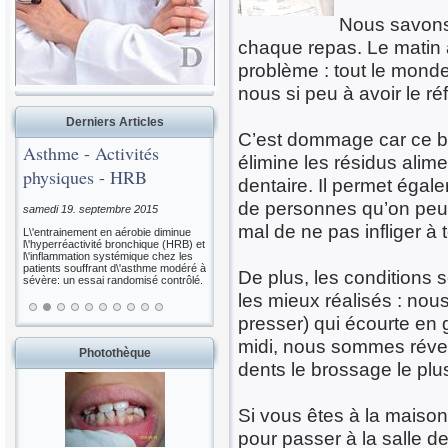
Nous savons 
chaque repas. Le matin ap
problème : tout le mond
nous si peu à avoir le r
Derniers Articles
C’est dommage car ce br
Asthme - Activités
élimine les résidus alime
physiques - HRB
dentaire. Il permet égal
de personnes qu’on peut 
samedi 19. septembre 2015
mal de ne pas infliger à
L\'entrainement en aérobie diminue
l\'hyperréactivité bronchique (HRB) et
l\'inflammation systémique chez les
patients souffrant d\'asthme modéré à
De plus, les conditions 
sévère: un essai randomisé contrôlé.
les mieux réalisés : nou
presser) qui écourte en g
midi, nous sommes réveil
Photothèque
dents le brossage le plu
Si vous êtes à la maiso
pour passer à la salle de 