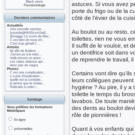
Black stens
astuces. Si vous avez pe
Parodontologie
porte du frigo ou de la c
côté de l’évier de la cuis
Derniers commentaires
Actualités
Une nouvelle session ...
Au boulot ou au resto, c
[youtube]jHKASzcm1lw[/...
@maggy Le score de Mac...
toilettes, rien ne vous 
C est bien de nous inf...
C'est trop génial! j' ...
Il suffit de le vouloir, 
Articles
bjr afin de finaliser ...
un dentifrice soit dans v
J'arrive po à le telec...
Voilà encore un autre ...
de reprendre le travail, il
Les ratios obtenus apr...
donc pas de viagra
Photos
Certains vont dire qu’ils
C est une complication...
y a pas d'explication....
leurs collègues peuvent l
quelle est la conduite...
je pense que la chalaz...
hygiène ? Au pire, il y a
l'indicatio à cette t...
toilette le temps du bros
Sondage
lavabos. De toute manièr
des dents au boulot dev
Vous préférez les formations
MedeSpace
rôle de pionnières !
En ligne
Quant à vos enfants qui
présentielles