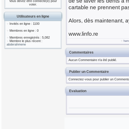
de se laver les dents à m
Vous devez être connecté(e) pour
voter.
cartable ne prennent pas
Utilisateurs en ligne
Alors, dès maintenant, ay
Invités en ligne : 1100
Membres en ligne : 0
www.linfo.re
Membres enregistrés : 5,082
Membre le plus récent :
ham
abderahmene
Commentaires
Aucun Commentaire n'a été publié.
Publier un Commentaire
Connectez-vous pour publier un Commenta
Evaluation