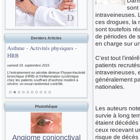
Dans
sont
intraveineuses. 
ces drogues, la 
sont toutefois r
de périodes de se
Derniers Articles
en charge sur un
Asthme - Activités physiques -
HRB
C’est tout l’inté
patients recruté
samedi 19. septembre 2015
intraveineuses, e
L\'entrainement en aérobie diminue l\'hyperréactivité
bronchique (HRB) et l\'inflammation systémique
généralement pa
chez les patients souffrant d\'asthme modéré à
sévère: un essai randomisé contrôlé.
nationales.
Photothèque
Les auteurs noten
survie à long ter
étaient décédés 
ceux recevant un
Angiome conjonctival
risque de décès 