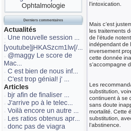
l’intoxication.
Ophtalmologie
Derniers commentaires
Mais c’est juste
Actualités
les traitements d
Une nouvelle session ...
de l’étude notent
indépendant de l
[youtube]jHKASzcm1lw[/...
inversement prop
@maggy Le score de
cette donnée in
Mac...
s’accompagne d’
C est bien de nous inf...
C'est trop génial! j' ...
Les recommandati
Articles
substitution, voi
bjr afin de finaliser ...
continuent à se 
J'arrive po à le telec...
sans doute inapp
Voilà encore un autre ...
mortalité. Cette 
Les ratios obtenus apr...
substitution, ave
l’abstinence.
donc pas de viagra