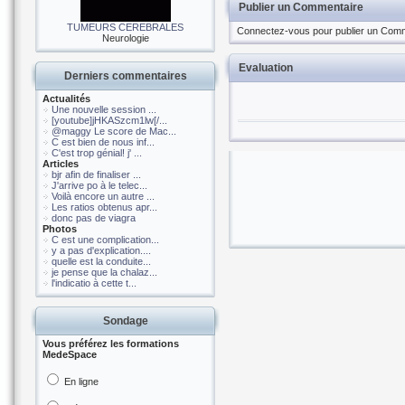
Publier un Commentaire
TUMEURS CEREBRALES
Connectez-vous pour publier un Comm
Neurologie
Evaluation
Derniers commentaires
Actualités
Une nouvelle session ...
[youtube]jHKASzcm1lw[/...
@maggy Le score de Mac...
C est bien de nous inf...
C'est trop génial! j' ...
Articles
bjr afin de finaliser ...
J'arrive po à le telec...
Voilà encore un autre ...
Les ratios obtenus apr...
donc pas de viagra
Photos
C est une complication...
y a pas d'explication....
quelle est la conduite...
je pense que la chalaz...
l'indicatio à cette t...
Sondage
Vous préférez les formations
MedeSpace
En ligne