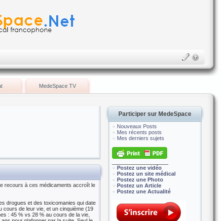
t
MedeSpace TV
Participer sur MedeSpace
Nouveaux Posts
Mes récents posts
Mes derniers sujets
___________________
Postez une vidéo
Postez un site médical
Postez une Photo
 le recours à ces médicaments accroît le
Postez un Article
Postez une Actualité
 des drogues et des toxicomanies qui date
 cours de leur vie, et un cinquième (19
es : 45 % vs 28 % au cours de la vie,
ns pour plafonner par la suite. Seul le