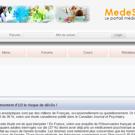
Pseudo:
Mot de passe:
Menu
Forums
Cours
Résidana
mentent d'1/3 le risque de décès !
 anxiolytiques sont par des millions de Français, occasionnellement ou quotidiennement. Or
té de 36 %, selon une étude canadienne publié dans le Canadian Journal of Psychiatry.
cette étude ont de quoi interpeler ! En France, selon une enquête de l'Observatoire français
quatre adultes interrogés sur dix (37 %) disent avoir déjà pris un médicament psychotrope au
r fait au cours de l'année écoulée. Les femmes sont nettement plus concernées que les homm
ours de l'année. D'une façon générale, les fréquences augmentent avec l'âge jusqu'à 45-54 a