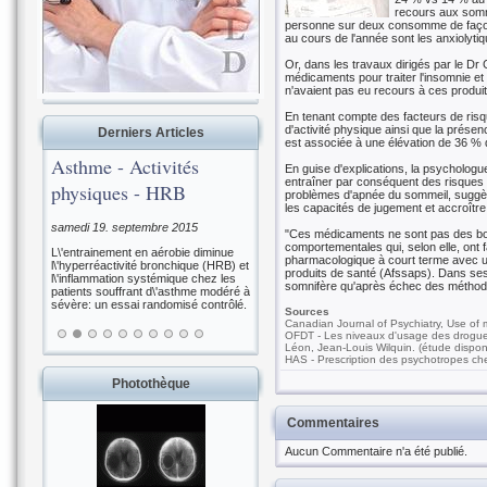
recours aux somn
personne sur deux consomme de façon
au cours de l'année sont les anxiolyti
Or, dans les travaux dirigés par le Dr
médicaments pour traiter l'insomnie et
n'avaient pas eu recours à ces produi
En tenant compte des facteurs de risqu
d'activité physique ainsi que la présen
Derniers Articles
est associée à une élévation de 36 % 
Asthme - Activités
En guise d'explications, la psychologu
entraîner par conséquent des risques d
physiques - HRB
problèmes d'apnée du sommeil, suggère-t
les capacités de jugement et accroître 
samedi 19. septembre 2015
"Ces médicaments ne sont pas des bonb
comportementales qui, selon elle, ont 
L\'entrainement en aérobie diminue
pharmacologique à court terme avec un
l\'hyperréactivité bronchique (HRB) et
produits de santé (Afssaps). Dans se
l\'inflammation systémique chez les
somnifère qu'après échec des méthode
patients souffrant d\'asthme modéré à
sévère: un essai randomisé contrôlé.
Sources
Canadian Journal of Psychiatry, Use of me
OFDT - Les niveaux d'usage des drogues
Léon, Jean-Louis Wilquin. (étude disponi
HAS - Prescription des psychotropes che
Photothèque
Commentaires
Aucun Commentaire n'a été publié.