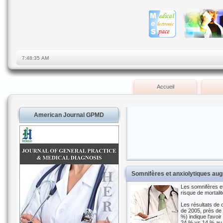
Accueil
American Journal GPMD
Somnifères et anxiolytiques aug
Les somnifères et
risque de mortali
Les résultats de 
de 2005, près de 
%) indique l'avoi
24 % vs 14 % au c