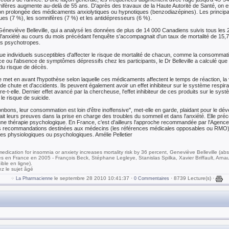
ifères augmente au-delà de 55 ans. D'après des travaux de la Haute Autorité de Santé, on e
 prolongée des médicaments anxiolytiques ou hypnotiques (benzodiazépines). Les princ
ques (7 %), les somnifères (7 %) et les antidépresseurs (6 %).
 Géneviève Belleville, qui a analysé les données de plus de 14 000 Canadiens suivis tous les 
 l'anxiété au cours du mois précédant l'enquête s'accompagnait d'un taux de mortalité de 15
ts psychotropes.
e individuels susceptibles d'affecter le risque de mortalité de chacun, comme la consommatio
ce ou l'absence de symptômes dépressifs chez les participants, le Dr Belleville a calculé que 
du risque de décès.
e met en avant l'hypothèse selon laquelle ces médicaments affectent le temps de réaction, la v
e chute et d'accidents. Ils peuvent également avoir un effet inhibiteur sur le système respir
-elle. Dernier effet avancé par la chercheuse, l'effet inhibiteur de ces produits sur le systè
le risque de suicide.
ons, leur consommation est loin d'être inoffensive", met-elle en garde, plaidant pour le dé
fait leurs preuves dans la prise en charge des troubles du sommeil et dans l'anxiété. Elle pr
e thérapie psychologique. En France, c'est d'ailleurs l'approche recommandée par l'Agence 
s recommandations destinées aux médecins (les références médicales opposables ou RMO), 
s physiologiques ou psychologiques. Amélie Pelletier
dication for insomnia or anxiety increases mortality risk by 36 percent, Geneviève Belleville (abst
 en France en 2005 - François Beck, Stéphane Legleye, Stanislas Spilka, Xavier Briffault, Arna
ble en ligne).
z le sujet âgé
le septembre 28 2010 10:41:37 ·
· 8739 Lecture(s) ·
La Pharmacienne
0 Commentaires