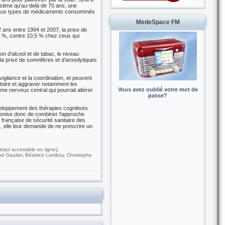
stime qu'au-delà de 70 ans, une
ipaux types de médicaments consommés
MedeSpace FM
2 ans entre 1994 et 2007, la prise de
,7 %, contre 10,5 % chez ceux qui
n d'alcool et de tabac, le niveau
la prise de somnifères et d'anxiolytiques
igilance et la coordination, et peuvent
atoire et aggraver notamment les
Vous avez oublié votre mot de
me nerveux central qui pourrait altérer
passe?
veloppement des thérapies cognitives
éconise donc de combiner l'approche
française de sécurité sanitaire des
elle leur demande de ne prescrire un
ract accessible en ligne).
ud Gautier, Béatrice Lamboy, Christophe