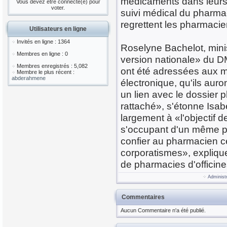
médicaments dans leurs r
Vous devez être connecté(e) pour
voter.
suivi médical du pharmac
regrettent les pharmacie
Utilisateurs en ligne
Invités en ligne : 1364
Roselyne Bachelot, minis
Membres en ligne : 0
version nationale» du D
Membres enregistrés : 5,082
ont été adressées aux m
Membre le plus récent :
abderahmene
électronique, qu'ils auro
un lien avec le dossier p
rattaché», s'étonne Isab
largement à «l'objectif d
s'occupant d'un même pat
confier au pharmacien ce
corporatismes», expliqu
de pharmacies d'officin
Administ
Commentaires
Aucun Commentaire n'a été publié.