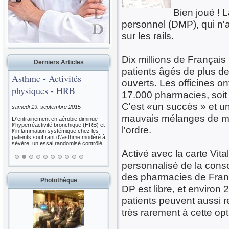
Bien joué ! 
personnel (DMP), qui n'a
sur les rails.
Dix millions de Français
Derniers Articles
patients âgés de plus d
Asthme - Activités
ouverts. Les officines on
physiques - HRB
17.000 pharmacies, soit s
C'est «un succès » et un
samedi 19. septembre 2015
mauvais mélanges de méd
L\'entrainement en aérobie diminue
l\'hyperréactivité bronchique (HRB) et
l'ordre.
l\'inflammation systémique chez les
patients souffrant d\'asthme modéré à
sévère: un essai randomisé contrôlé.
Activé avec la carte Vit
personnalisé de la con
des pharmacies de Franc
Photothèque
DP est libre, et environ 
patients peuvent aussi re
très rarement à cette opt