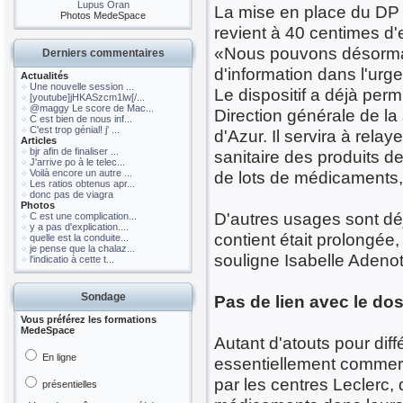
Lupus Oran
La mise en place du DP a
Photos MedeSpace
revient à 40 centimes d'
«Nous pouvons désormais 
Derniers commentaires
d'information dans l'urg
Actualités
Une nouvelle session ...
Le dispositif a déjà per
[youtube]jHKASzcm1lw[/...
@maggy Le score de Mac...
Direction générale de la
C est bien de nous inf...
C'est trop génial! j' ...
d'Azur. Il servira à rela
Articles
bjr afin de finaliser ...
sanitaire des produits de
J'arrive po à le telec...
Voilà encore un autre ...
de lots de médicaments, 
Les ratios obtenus apr...
donc pas de viagra
Photos
D'autres usages sont déj
C est une complication...
y a pas d'explication....
contient était prolongée, 
quelle est la conduite...
je pense que la chalaz...
souligne Isabelle Adenot
l'indicatio à cette t...
Sondage
Pas de lien avec le do
Vous préférez les formations
MedeSpace
Autant d'atouts pour dif
En ligne
essentiellement commerç
par les centres Leclerc,
présentielles