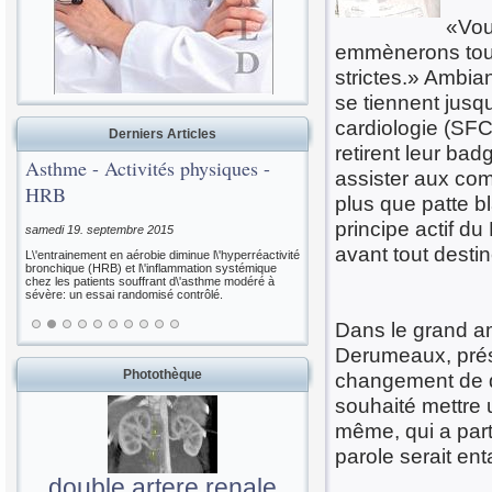
«Vou
emmènerons tous
strictes.» Ambia
se tiennent jusq
cardiologie (SFC
Derniers Articles
retirent leur bad
Asthme - Activités physiques -
assister aux com
HRB
plus que patte b
principe actif d
samedi 19. septembre 2015
avant tout desti
L\'entrainement en aérobie diminue l\'hyperréactivité
bronchique (HRB) et l\'inflammation systémique
chez les patients souffrant d\'asthme modéré à
sévère: un essai randomisé contrôlé.
Dans le grand am
Derumeaux, prési
Photothèque
changement de de
souhaité mettre 
même, qui a part
parole serait en
double artere renale