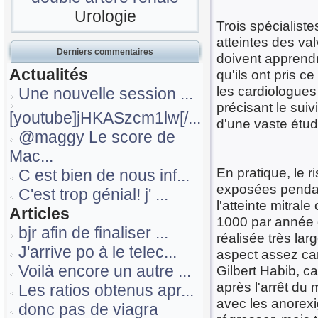
Urologie
Trois spécialiste
atteintes des va
Derniers commentaires
doivent apprendr
Actualités
qu'ils ont pris c
les cardiologues 
Une nouvelle session ...
précisant le sui
[youtube]jHKASzcm1lw[/...
d'une vaste étud
@maggy Le score de
Mac...
En pratique, le 
C est bien de nous inf...
exposées pendant
C'est trop génial! j' ...
l'atteinte mitral
Articles
1000 par année d
bjr afin de finaliser ...
réalisée très l
J'arrive po à le telec...
aspect assez cara
Voilà encore un autre ...
Gilbert Habib, c
après l'arrêt du
Les ratios obtenus apr...
avec les anorexi
donc pas de viagra