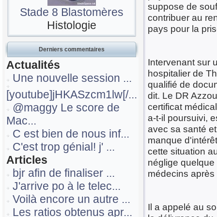
suppose de souffr
Stade 8 Blastomères
contribuer au re
Histologie
pays pour la pri
Derniers commentaires
Intervenant sur u
Actualités
hospitalier de T
Une nouvelle session ...
qualifié de docum
[youtube]jHKASzcm1lw[/...
dit. Le DR Azzou
@maggy Le score de
certificat médica
a-t-il poursuivi,
Mac...
avec sa santé et
C est bien de nous inf...
manque d'intérêt
C'est trop génial! j' ...
cette situation 
Articles
néglige quelque 
bjr afin de finaliser ...
médecins après 
J'arrive po à le telec...
Voilà encore un autre ...
Il a appelé au so
Les ratios obtenus apr...