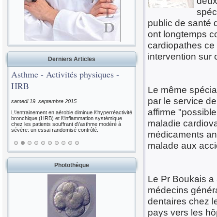
deux
spéc
public de santé 
ont longtemps c
cardiopathes ce 
intervention sur
Derniers Articles
Asthme - Activités physiques -
HRB
Le même spéciali
par le service de
samedi 19. septembre 2015
affirme "possible
L\'entrainement en aérobie diminue l\'hyperréactivité
bronchique (HRB) et l\'inflammation systémique
maladie cardiova
chez les patients souffrant d\'asthme modéré à
sévère: un essai randomisé contrôlé.
médicaments anti
malade aux acci
Photothèque
Le Pr Boukais a 
médecins généra
dentaires chez 
pays vers les hô