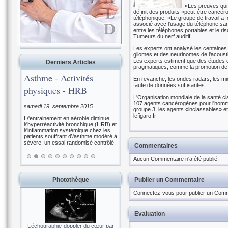
«Les preuves qui 
définit des produits «peut-être cancé
téléphonique. «Le groupe de travail a
associé avec l'usage du téléphone sans f
entre les téléphones portables et le ri
Tumeurs du nerf auditif
Les experts ont analysé les centaines d
gliomes et des neurinomes de l'acousti
Les experts estiment que des études c
Derniers Articles
pragmatiques, comme la promotion de kit
Asthme - Activités
En revanche, les ondes radars, les mic
faute de données suffisantes.
physiques - HRB
L'Organisation mondiale de la santé cl
107 agents cancérogènes pour l'homme
samedi 19. septembre 2015
groupe 3, les agents «inclassables» e
lefigaro.fr
L\'entrainement en aérobie diminue
l\'hyperréactivité bronchique (HRB) et
l\'inflammation systémique chez les
patients souffrant d\'asthme modéré à
sévère: un essai randomisé contrôlé.
Commentaires
Aucun Commentaire n'a été publié.
Photothèque
Publier un Commentaire
Connectez-vous pour publier un Comm
Evaluation
L’échographie-doppler du cœur par