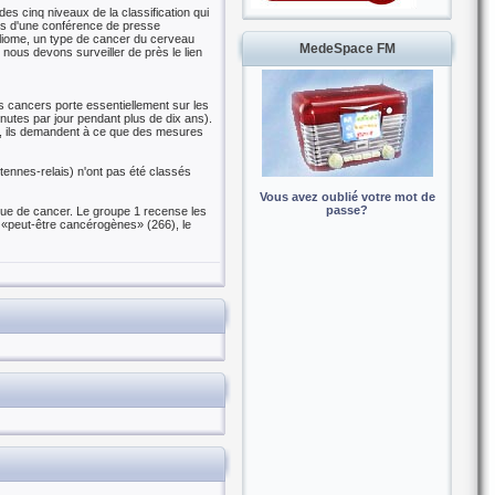
es cinq niveaux de la classification qui
ors d'une conférence de presse
gliome, un type de cancer du cerveau
MedeSpace FM
c nous devons surveiller de près le lien
es cancers porte essentiellement sur les
inutes par jour pendant plus de dix ans).
nt, ils demandent à ce que des mesures
tennes-relais) n'ont pas été classés
Vous avez oublié votre mot de
passe?
sque de cancer. Le groupe 1 recense les
 «peut-être cancérogènes» (266), le