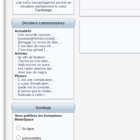
voie trans-oesophagienne permet de
visualiser parfaitement le cœur
Cardiologie
Derniers commentaires
Actualités
Une nouvelle session ...
[youtube]jHKASzcm1lw[/...
@maggy Le score de Mac...
C est bien de nous inf...
C'est trop génial! j' ...
Articles
bjr afin de finaliser ...
J'arrive po à le telec...
Voilà encore un autre ...
Les ratios obtenus apr...
donc pas de viagra
Photos
C est une complication...
y a pas d'explication....
quelle est la conduite...
je pense que la chalaz...
l'indicatio à cette t...
Sondage
Vous préférez les formations
MedeSpace
En ligne
présentielles