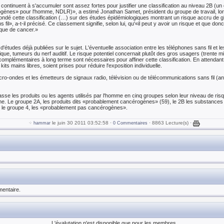
continuent à s'accumuler sont assez fortes pour justifier une classification au niveau 2B (un d
rogènes» pour l'homme, NDLR)», a estimé Jonathan Samet, président du groupe de travail, l
 fondé cette classification (…) sur des études épidémiologiques montrant un risque accru de 
il», a-t-il précisé. Ce classement signifie, selon lui, qu'«il peut y avoir un risque et que don
sque de cancer.»
'études déjà publiées sur le sujet. L'éventuelle association entre les téléphones sans fil et l
que, tumeurs du nerf auditif. Le risque potentiel concernait plutôt des gros usagers (trente m
omplémentaires à long terme sont nécessaires pour affiner cette classification. En attenda
s mains libres, soient prises pour réduire l'exposition individuelle.
ro-ondes et les émetteurs de signaux radio, télévision ou de télécommunications sans fil (an
asse les produits ou les agents utilisés par l'homme en cinq groupes selon leur niveau de ri
. Le groupe 2A, les produits dits «probablement cancérogènes» (59), le 2B les substances
t le groupe 4, les «probablement pas cancérogènes».
le juin 30 2011 03:52:58 ·
· 8863 Lecture(s) ·
hammar
0 Commentaires
entaire.
L'évalutation n'est disponible que pour les membres.