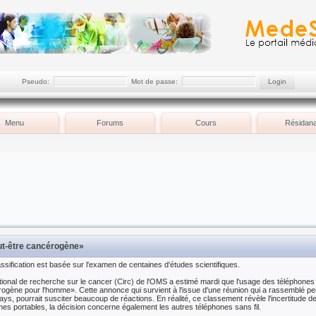
Pseudo:
Mot de passe:
Menu
Forums
Cours
Résidana
eut-être cancérogène»
assification est basée sur l'examen de centaines d'études scientifiques.
tional de recherche sur le cancer (Circ) de l'OMS a estimé mardi que l'usage des téléphone
ogène pour l'homme». Cette annonce qui survient à l'issue d'une réunion qui a rassemblé pen
ays, pourrait susciter beaucoup de réactions. En réalité, ce classement révèle l'incertitude de
nes portables, la décision concerne également les autres téléphones sans fil.