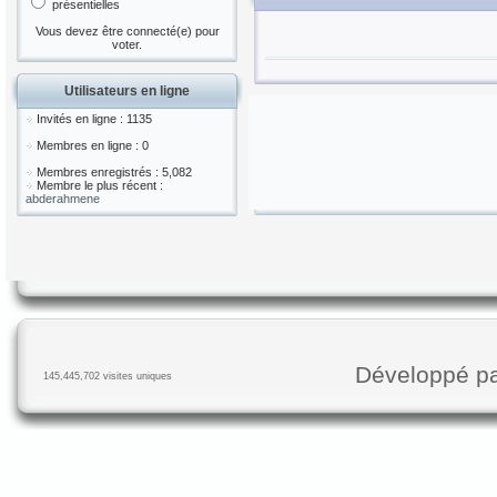
présentielles
Vous devez être connecté(e) pour
voter.
Utilisateurs en ligne
Invités en ligne : 1135
Membres en ligne : 0
Membres enregistrés : 5,082
Membre le plus récent :
abderahmene
Développé p
145,445,702 visites uniques