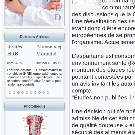
ou non dange
communauté s
des discussions que la
Une réévaluation des ri
avant donc d'être encore
européennes de se prono
Derniers Articles
l'organisme. Actuellement
Aliments épicés et
Mortalité
L'aspartame est consom
environnement santé (Re
samedi 15. août 2015
montrent des études réc
nue
Consommation d\'aliments épicés et
RB) et
mortalité toutes causes et
pourtant contestées par 
les
spécifiques: une étude de cohorte
déré à
basée sur la population.
un avis invitant les aut
rôlé.
compte.
"Études non publiées, in
Photothèque
Une décision qui n'empê
admissible de cet édulco
de qualité douteuse » e
sécurité des aliments étai