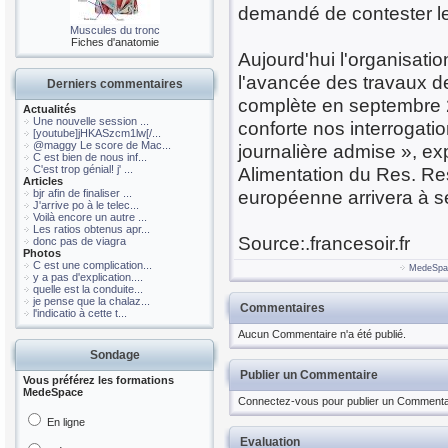
demandé de contester le
Muscules du tronc
Fiches d'anatomie
Aujourd'hui l'organisati
l'avancée des travaux de
Derniers commentaires
complète en septembre 2
Actualités
Une nouvelle session ...
conforte nos interrogati
[youtube]jHKASzcm1lw[/...
@maggy Le score de Mac...
journalière admise », ex
C est bien de nous inf...
C'est trop génial! j' ...
Alimentation du Res. Re
Articles
européenne arrivera à se
bjr afin de finaliser ...
J'arrive po à le telec...
Voilà encore un autre ...
Les ratios obtenus apr...
Source:.francesoir.fr
donc pas de viagra
Photos
C est une complication...
MedeSp
y a pas d'explication....
quelle est la conduite...
je pense que la chalaz...
Commentaires
l'indicatio à cette t...
Aucun Commentaire n'a été publié.
Sondage
Publier un Commentaire
Vous préférez les formations
MedeSpace
Connectez-vous pour publier un Commenta
En ligne
Evaluation