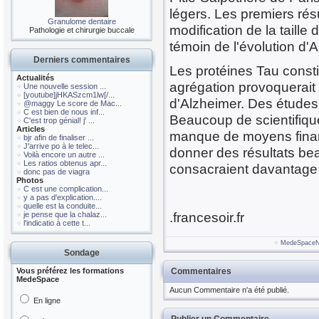
légers. Les premiers rés
Granulome dentaire
modification de la taille
Pathologie et chirurgie buccale
témoin de l'évolution d'
Derniers commentaires
Les protéines Tau const
Actualités
agrégation provoquerait
Une nouvelle session ...
[youtube]jHKASzcm1lw[/...
d'Alzheimer. Des étude
@maggy Le score de Mac...
C est bien de nous inf...
Beaucoup de scientifique
C'est trop génial! j' ...
Articles
manque de moyens financ
bjr afin de finaliser ...
J'arrive po à le telec...
donner des résultats bea
Voilà encore un autre ...
Les ratios obtenus apr...
consacraient davantage 
donc pas de viagra
Photos
C est une complication...
y a pas d'explication....
quelle est la conduite...
.francesoir.fr
je pense que la chalaz...
l'indicatio à cette t...
MedeSpace
Sondage
Vous préférez les formations
Commentaires
MedeSpace
Aucun Commentaire n'a été publié.
En ligne