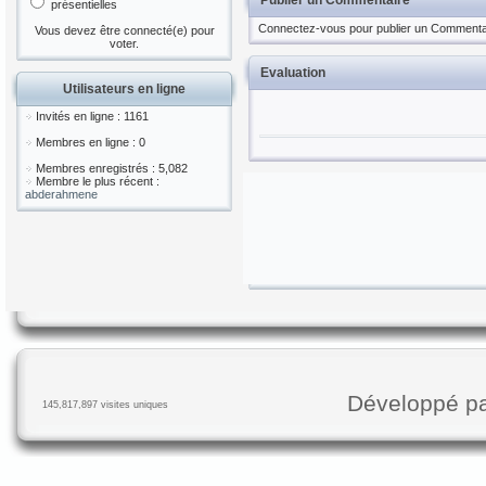
Publier un Commentaire
présentielles
Connectez-vous pour publier un Commenta
Vous devez être connecté(e) pour
voter.
Evaluation
Utilisateurs en ligne
Invités en ligne : 1161
Membres en ligne : 0
Membres enregistrés : 5,082
Membre le plus récent :
abderahmene
Développé p
145,817,897 visites uniques