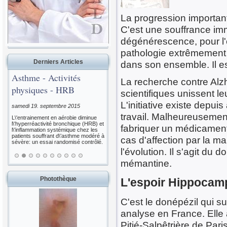
La progression important
C'est une souffrance im
dégénérescence, pour l'e
pathologie extrêmement 
Derniers Articles
dans son ensemble. Il es
Asthme - Activités
La recherche contre Alz
physiques - HRB
scientifiques unissent le
L'initiative existe depui
samedi 19. septembre 2015
travail. Malheureusemen
L\'entrainement en aérobie diminue
l\'hyperréactivité bronchique (HRB) et
fabriquer un médicament 
l\'inflammation systémique chez les
patients souffrant d\'asthme modéré à
cas d'affection par la m
sévère: un essai randomisé contrôlé.
l'évolution. Il s'agit du 
mémantine.
Photothèque
L'espoir Hippocam
C'est le donépézil qui su
analyse en France. Elle 
Pitié-Salpêtrière de Paris