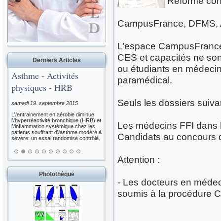
Réforme con
CampusFrance, DFMS, A
L’espace CampusFrance 
CES et capacités ne son
Derniers Articles
ou étudiants en médecin
Asthme - Activités
paramédical.
physiques - HRB
Seuls les dossiers suiva
samedi 19. septembre 2015
L\'entrainement en aérobie diminue
l\'hyperréactivité bronchique (HRB) et
Les médecins FFI dans
l\'inflammation systémique chez les
patients souffrant d\'asthme modéré à
Candidats au concours d’
sévère: un essai randomisé contrôlé.
Attention :
Photothèque
- Les docteurs en médec
soumis à la procédure