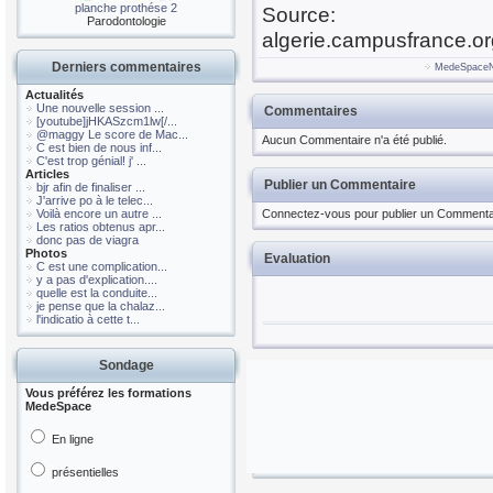
planche prothése 2
Source:
Parodontologie
algerie.campusfrance.or
Derniers commentaires
MedeSpace
Actualités
Une nouvelle session ...
Commentaires
[youtube]jHKASzcm1lw[/...
@maggy Le score de Mac...
Aucun Commentaire n'a été publié.
C est bien de nous inf...
C'est trop génial! j' ...
Articles
Publier un Commentaire
bjr afin de finaliser ...
J'arrive po à le telec...
Voilà encore un autre ...
Connectez-vous pour publier un Commenta
Les ratios obtenus apr...
donc pas de viagra
Photos
Evaluation
C est une complication...
y a pas d'explication....
quelle est la conduite...
je pense que la chalaz...
l'indicatio à cette t...
Sondage
Vous préférez les formations
MedeSpace
En ligne
présentielles