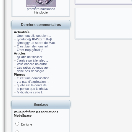
première naissance
Histologie
Derniers commentaires
Actualités
Une nouvelle session ...
[youtube]jHKASzcm1lw[/...
@maggy Le score de Mac...
C est bien de nous inf...
C'est trop génial! j' ...
Articles
bjr afin de finaliser ...
J'arrive po à le telec...
Voilà encore un autre ...
Les ratios obtenus apr...
donc pas de viagra
Photos
C est une complication...
y a pas d'explication....
quelle est la conduite...
je pense que la chalaz...
l'indicatio à cette t...
Sondage
Vous préférez les formations
MedeSpace
En ligne