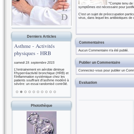
"Compte tenu de l
symptômes est nécessaire pour justifier
C'est un sujet de préoccupation partic
virus, dans lequel les antibiotiques de
Derniers Articles
Commentaires
Asthme - Activités
Aucun Commentaire n'a été publié.
physiques - HRB
Publier un Commentaire
samedi 19. septembre 2015
L\'entrainement en aérobie diminue
Connectez-vous pour publier un Comm
l\'hyperréactivité bronchique (HRB) et
l\'inflammation systémique chez les
patients souffrant d\'asthme modéré à
Evaluation
sévère: un essai randomisé contrôlé.
Photothèque