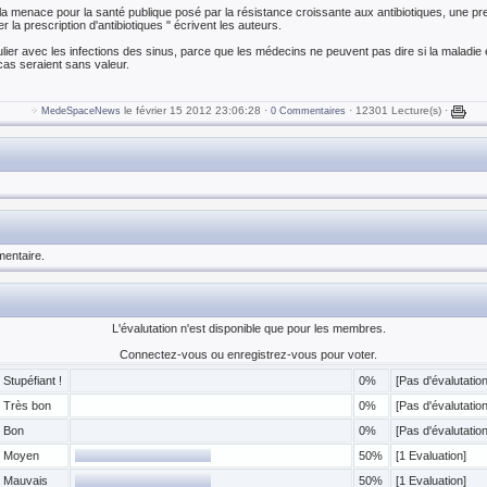
a menace pour la santé publique posé par la résistance croissante aux antibiotiques, une p
 la prescription d'antibiotiques " écrivent les auteurs.
ulier avec les infections des sinus, parce que les médecins ne peuvent pas dire si la maladie
 cas seraient sans valeur.
le février 15 2012 23:06:28 ·
· 12301 Lecture(s) ·
MedeSpaceNews
0 Commentaires
entaire.
L'évalutation n'est disponible que pour les membres.
Connectez-vous ou enregistrez-vous pour voter.
Stupéfiant !
0%
[Pas d'évalutation
Très bon
0%
[Pas d'évalutation
Bon
0%
[Pas d'évalutation
Moyen
50%
[1 Evaluation]
Mauvais
50%
[1 Evaluation]