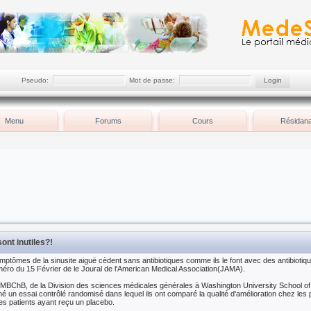
Pseudo:
Mot de passe:
Menu
Forums
Cours
Résidana
sont inutiles?!
mptômes de la sinusite aiguë cèdent sans antibiotiques comme ils le font avec des antibiotiqu
éro du 15 Février de le Joural de l'American Medical Association(JAMA).
MBChB, de la Division des sciences médicales générales à Washington University School of M
é un essai contrôlé randomisé dans lequel ils ont comparé la qualité d'amélioration chez les 
les patients ayant reçu un placebo.