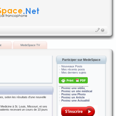
t
MedeSpace TV
Participer sur MedeSpace
Nouveaux Posts
Mes récents posts
Mes derniers sujets
___________________
Postez une vidéo
Postez un site médical
Postez une Photo
es, selon les résultats d'une nouvelle
Postez un Article
Postez une Actualité
edicine à St. Louis, Missouri, et ses
patients recevant un cours de 10 jours