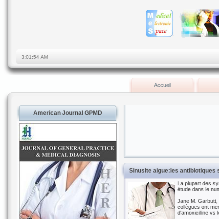
Accueil
American Journal GPMD
Sinusite aigue:les antibiotiques 
La plupart des sy
étude dans le num
Jane M. Garbutt, 
collègues ont men
d'amoxicilline vs 