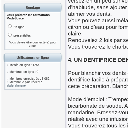
versez-en un peu sur vo
d’habitude, sans ajouter
Sondage
abimer vos dents.
Vous préférez les formations
MedeSpace
Vous pouvez aussi mélan
citron ou d’eau pour form
En ligne
claire.
présentielles
Renouvelez 2 fois par s
Vous devez être connecté(e) pour
Vous trouverez le charb
voter.
Utilisateurs en ligne
4. UN DENTIFRICE D
Invités en ligne : 1254
Pour blanchir vos dents 
Membres en ligne : 0
dentifrice facile à prép
Membres enregistrés : 5,082
Membre le plus récent :
cette préparation. Blanc
abderahmene
Mode d’emploi : Trempez 
bicarbonate de soude. Aj
mandarine. Brossez-vous
réalisé avec une infusi
Vous trouverez tous les