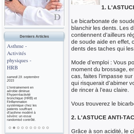
1. L'ASTU
Le bicarbonate de soude 
blanchir les dents. Les 
contiennent d’ailleurs ré
Derniers Articles
de soude aide en effet,
Asthme -
dents des taches qui l
Activités
physiques -
Mode d’emploi : Vous po
HRB
moment du brossage, en
cas, faites l’impasse sur
samedi 19. septembre
2015
qui risquerait d’abimer
L\'entrainement en
de rincer à l’eau claire.
aérobie diminue
l\'hyperréactivité
bronchique (HRB) et
l\'inflammation
Vous trouverez le bicar
systémique chez les
patients souffrant
d\'asthme modéré à
2. L'ASTUCE ANTI-TA
sévère: un essai
randomisé contrôlé.
Grâce à son acidité, le 