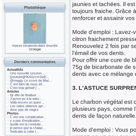
jaunies et tachées. Il est
Photothèque
toujours fraiche. Grâce à
renforcer et assainir vos 
Mode d’emploi : Lavez-v
citron fraichement press
Renouvelez 2 fois par se
masse intratesticulaire énuclée
Urologie
l’émail de vos dents.
Pour offrir une cure de
Derniers commentaires
75g de bicarbonate de s
Actualités
dents avec ce mélange 
Une nouvelle session ...
[youtube]jHKASzcm1lw[/...
@maggy Le score de Mac...
C est bien de nous inf...
3. L'ASTUCE SURPR
C'est trop génial! j' ...
Articles
bjr afin de finaliser ...
J'arrive po à le telec...
Le charbon végétal est o
Voilà encore un autre ...
Les ratios obtenus apr...
plusieurs pays, comme l’I
donc pas de viagra
Photos
dents de façon naturelle
C est une complication...
y a pas d'explication....
quelle est la conduite...
je pense que la chalaz...
Mode d’emploi : Vous pou
l'indicatio à cette t...